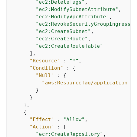
"ec2:DeleteTags"
,

"ec2:ModifySubnetAttribute"
,

"ec2:ModifyVpcAttribute"
,

"ec2:RevokeSecurityGroupIngress"
,

"ec2:CreateSubnet"
,

"ec2:CreateRoute"
,

"ec2:CreateRouteTable"
      ],

"Resource"
 : 
"*"
,

"Condition"
 : 
{
"Null"
 : 
{
"aws:ResourceTag/application-tr
        }

      }

    },

{
"Effect"
 : 
"Allow"
,

"Action"
 : [

"ecr:CreateRepository"
,
