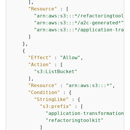
      ],

"Resource"
 : [

"arn:aws:s3:::*/refactoringtoolki
"arn:aws:s3:::*/a2c-generated*"
,

"arn:aws:s3:::*/application-trans
      ]

    },

{
"Effect"
 : 
"Allow"
,

"Action"
 : [

"s3:ListBucket"
      ],

"Resource"
 : 
"arn:aws:s3:::*"
,

"Condition"
 : 
{
"StringLike"
 : 
{
"s3:prefix"
 : [

"application-transformation"
,

"refactoringtoolkit"
          ]
