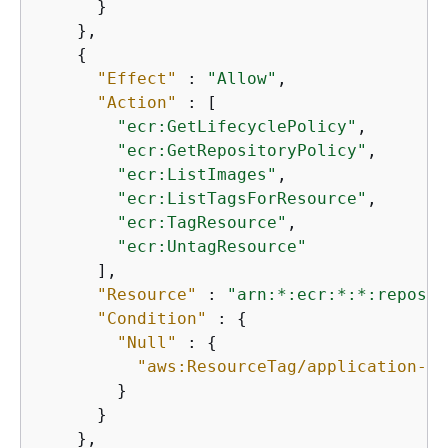
      }

    },

{
"Effect"
 : 
"Allow"
,

"Action"
 : [

"ecr:GetLifecyclePolicy"
,

"ecr:GetRepositoryPolicy"
,

"ecr:ListImages"
,

"ecr:ListTagsForResource"
,

"ecr:TagResource"
,

"ecr:UntagResource"
      ],

"Resource"
 : 
"arn:*:ecr:*:*:reposit
"Condition"
 : 
{
"Null"
 : 
{
"aws:ResourceTag/application-tr
        }

      }

    },
