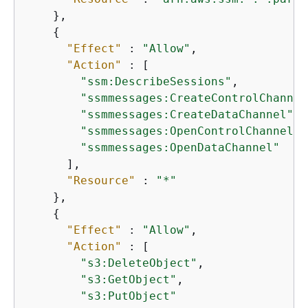
    },

{
"Effect"
 : 
"Allow"
,

"Action"
 : [

"ssm:DescribeSessions"
,

"ssmmessages:CreateControlChannel
"ssmmessages:CreateDataChannel"
,

"ssmmessages:OpenControlChannel"
,

"ssmmessages:OpenDataChannel"
      ],

"Resource"
 : 
"*"
    },

{
"Effect"
 : 
"Allow"
,

"Action"
 : [

"s3:DeleteObject"
,

"s3:GetObject"
,

"s3:PutObject"