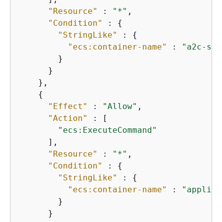
"Resource"
 : 
"*"
,

"Condition"
 : 
{
"StringLike"
 : 
{
"ecs:container-name"
 : 
"a2c-sid
        }

      }

    },

{
"Effect"
 : 
"Allow"
,

"Action"
 : [

"ecs:ExecuteCommand"
      ],

"Resource"
 : 
"*"
,

"Condition"
 : 
{
"StringLike"
 : 
{
"ecs:container-name"
 : 
"applica
        }

      }
