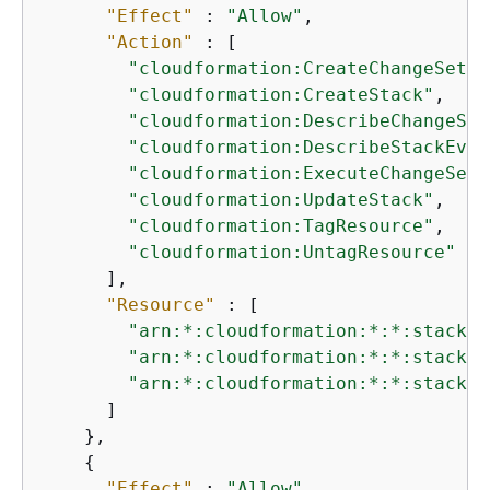
"Effect"
 : 
"Allow"
,

"Action"
 : [

"cloudformation:CreateChangeSet"
,

"cloudformation:CreateStack"
,

"cloudformation:DescribeChangeSet
"cloudformation:DescribeStackEven
"cloudformation:ExecuteChangeSet"
"cloudformation:UpdateStack"
,

"cloudformation:TagResource"
,

"cloudformation:UntagResource"
      ],

"Resource"
 : [

"arn:*:cloudformation:*:*:stack/a
"arn:*:cloudformation:*:*:stack/a
"arn:*:cloudformation:*:*:stack/a
      ]

    },

{
"Effect"
 : 
"Allow"
,
