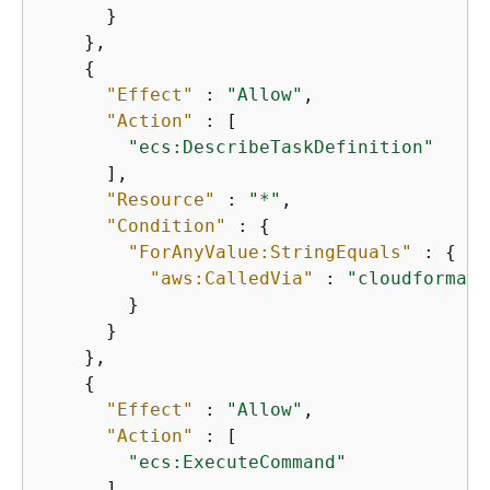
      }

    },

{
"Effect"
 : 
"Allow"
,

"Action"
 : [

"ecs:DescribeTaskDefinition"
      ],

"Resource"
 : 
"*"
,

"Condition"
 : 
{
"ForAnyValue:StringEquals"
 : 
{
"aws:CalledVia"
 : 
"cloudformati
        }

      }

    },

{
"Effect"
 : 
"Allow"
,

"Action"
 : [

"ecs:ExecuteCommand"
      ],
