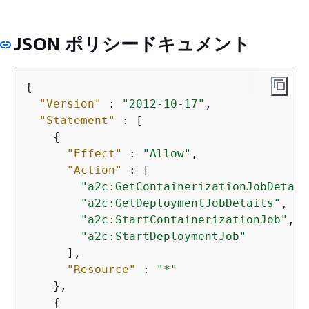
JSON ポリシードキュメント
{
"Version"
 : 
"2012-10-17"
,

"Statement"
 : [

{
"Effect"
 : 
"Allow"
,

"Action"
 : [

"a2c:GetContainerizationJobDetail
"a2c:GetDeploymentJobDetails"
,

"a2c:StartContainerizationJob"
,

"a2c:StartDeploymentJob"
      ],

"Resource"
 : 
"*"
    },

{