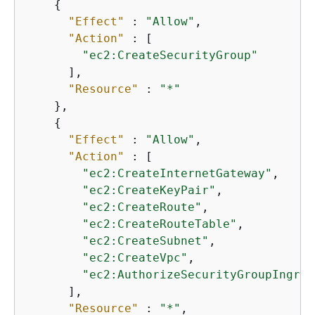
{
"Effect"
 : 
"Allow"
,

"Action"
 : [

"ec2:CreateSecurityGroup"
      ],

"Resource"
 : 
"*"
    },

{
"Effect"
 : 
"Allow"
,

"Action"
 : [

"ec2:CreateInternetGateway"
,

"ec2:CreateKeyPair"
,

"ec2:CreateRoute"
,

"ec2:CreateRouteTable"
,

"ec2:CreateSubnet"
,

"ec2:CreateVpc"
,

"ec2:AuthorizeSecurityGroupIngres
      ],

"Resource"
 : 
"*"
,
