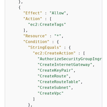
    },

{
"Effect"
 : 
"Allow"
,

"Action"
 : [

"ec2:CreateTags"
      ],

"Resource"
 : 
"*"
,

"Condition"
 : 
{
"StringEquals"
 : 
{
"ec2:CreateAction"
 : [

"AuthorizeSecurityGroupIngres
"CreateInternetGateway"
,

"CreateKeyPair"
,

"CreateRoute"
,

"CreateRouteTable"
,

"CreateSubnet"
,

"CreateVpc"
          ]

        },
