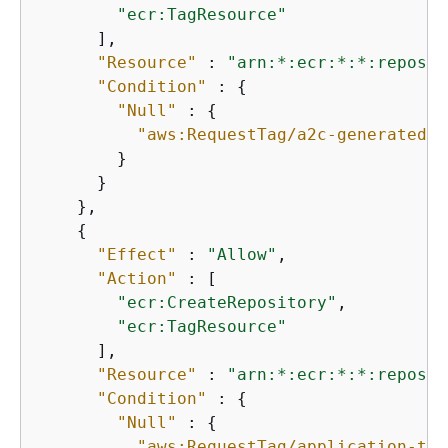
"ecr:TagResource"
      ],

"Resource"
 : 
"arn:*:ecr:*:*:reposit
"Condition"
 : 
{
"Null"
 : 
{
"aws:RequestTag/a2c-generated"
 
        }

      }

    },

{
"Effect"
 : 
"Allow"
,

"Action"
 : [

"ecr:CreateRepository"
,

"ecr:TagResource"
      ],

"Resource"
 : 
"arn:*:ecr:*:*:reposit
"Condition"
 : 
{
"Null"
 : 
{
"aws:RequestTag/application-tra