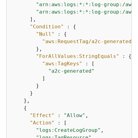
"arn:aws:logs:*:*:log-group:/aws/
"arn:aws:logs:*:*:log-group:/aws/
      ],

"Condition"
 : 
{
"Null"
 : 
{
"aws:RequestTag/a2c-generated"
 
        },

"ForAllValues:StringEquals"
 : 
{
"aws:TagKeys"
 : [

"a2c-generated"
          ]

        }

      }

    },

{
"Effect"
 : 
"Allow"
,

"Action"
 : [

"logs:CreateLogGroup"
,

"logs:TagResource"