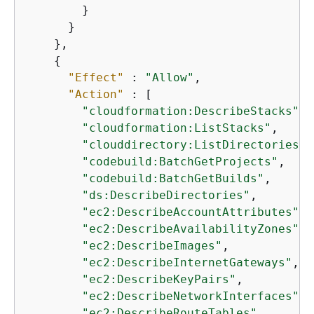
        }

      }

    },

{
"Effect"
 : 
"Allow"
,

"Action"
 : [

"cloudformation:DescribeStacks"
,

"cloudformation:ListStacks"
,

"clouddirectory:ListDirectories"
,

"codebuild:BatchGetProjects"
,

"codebuild:BatchGetBuilds"
,

"ds:DescribeDirectories"
,

"ec2:DescribeAccountAttributes"
,

"ec2:DescribeAvailabilityZones"
,

"ec2:DescribeImages"
,

"ec2:DescribeInternetGateways"
,

"ec2:DescribeKeyPairs"
,

"ec2:DescribeNetworkInterfaces"
,

"ec2:DescribeRouteTables"
,
