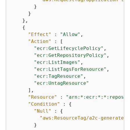
        }

      }

    },

{
"Effect"
 : 
"Allow"
,

"Action"
 : [

"ecr:GetLifecyclePolicy"
,

"ecr:GetRepositoryPolicy"
,

"ecr:ListImages"
,

"ecr:ListTagsForResource"
,

"ecr:TagResource"
,

"ecr:UntagResource"
      ],

"Resource"
 : 
"arn:*:ecr:*:*:reposit
"Condition"
 : 
{
"Null"
 : 
{
"aws:ResourceTag/a2c-generated"
        }
