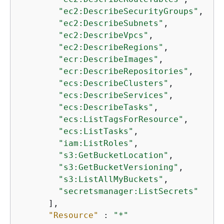
"ec2:DescribeSecurityGroups"
,

"ec2:DescribeSubnets"
,

"ec2:DescribeVpcs"
,

"ec2:DescribeRegions"
,

"ecr:DescribeImages"
,

"ecr:DescribeRepositories"
,

"ecs:DescribeClusters"
,

"ecs:DescribeServices"
,

"ecs:DescribeTasks"
,

"ecs:ListTagsForResource"
,

"ecs:ListTasks"
,

"iam:ListRoles"
,

"s3:GetBucketLocation"
,

"s3:GetBucketVersioning"
,

"s3:ListAllMyBuckets"
,

"secretsmanager:ListSecrets"
      ],

"Resource"
 : 
"*"