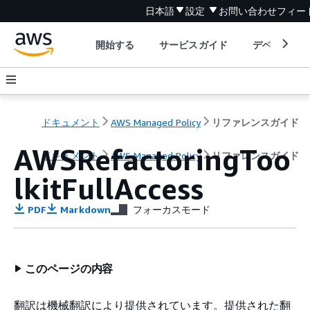
日本語
設定
お問い合わせ
フィー
開始する
サービスガイド
デベロッパ
ドキュメント
AWS Managed Policy
リファレンスガイド
AWSRefactoringToo
ドキュメント
AWS Managed Policy
リファレンスガイド
lkitFullAccess
PDF
Markdown
フォーカスモード
このページの内容
翻訳は機械翻訳により提供されています。提供された翻