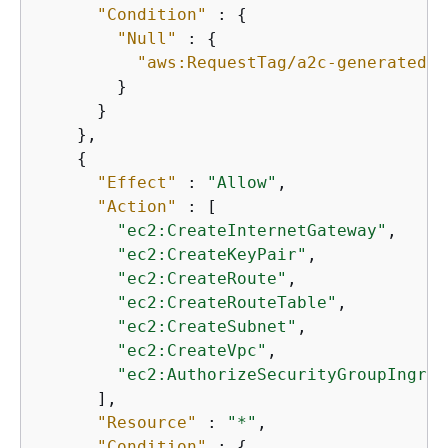
"Condition"
 : 
{
"Null"
 : 
{
"aws:RequestTag/a2c-generated"
 
        }

      }

    },

{
"Effect"
 : 
"Allow"
,

"Action"
 : [

"ec2:CreateInternetGateway"
,

"ec2:CreateKeyPair"
,

"ec2:CreateRoute"
,

"ec2:CreateRouteTable"
,

"ec2:CreateSubnet"
,

"ec2:CreateVpc"
,

"ec2:AuthorizeSecurityGroupIngres
      ],

"Resource"
 : 
"*"
,

"Condition"
 : 
{