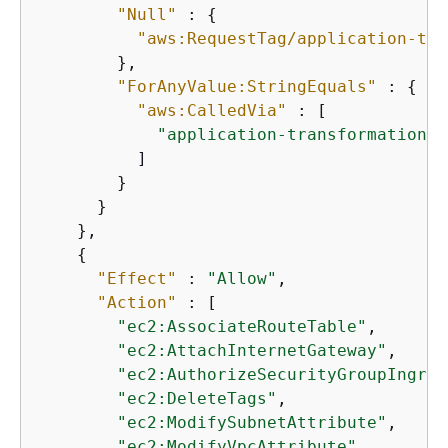
"Null"
 : 
{
"aws:RequestTag/application-tra
        },

"ForAnyValue:StringEquals"
 : 
{
"aws:CalledVia"
 : [

"application-transformation.a
          ]

        }

      }

    },

{
"Effect"
 : 
"Allow"
,

"Action"
 : [

"ec2:AssociateRouteTable"
,

"ec2:AttachInternetGateway"
,

"ec2:AuthorizeSecurityGroupIngres
"ec2:DeleteTags"
,

"ec2:ModifySubnetAttribute"
,

"ec2:ModifyVpcAttribute"
,
