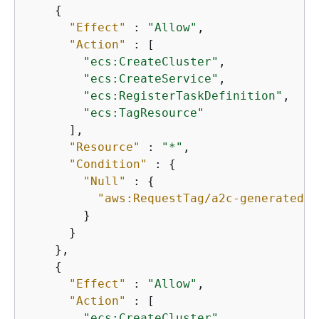
{
"Effect"
 : 
"Allow"
,

"Action"
 : [

"ecs:CreateCluster"
,

"ecs:CreateService"
,

"ecs:RegisterTaskDefinition"
,

"ecs:TagResource"
      ],

"Resource"
 : 
"*"
,

"Condition"
 : 
{
"Null"
 : 
{
"aws:RequestTag/a2c-generated"
 
        }

      }

    },

{
"Effect"
 : 
"Allow"
,

"Action"
 : [

"ecs:CreateCluster"
,
