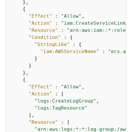
    },

{
"Effect"
 : 
"Allow"
,

"Action"
 : 
"iam:CreateServiceLinked
"Resource"
 : 
"arn:aws:iam::*:role/a
"Condition"
 : 
{
"StringLike"
 : 
{
"iam:AWSServiceName"
 : 
"ecs.ama
        }

      }

    },

{
"Effect"
 : 
"Allow"
,

"Action"
 : [

"logs:CreateLogGroup"
,

"logs:TagResource"
      ],

"Resource"
 : [

"arn:aws:logs:*:*:log-group:/aws/