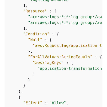
      ],

"Resource"
 : [

"arn:aws:logs:*:*:log-group:/aws/
"arn:aws:logs:*:*:log-group:/aws/
      ],

"Condition"
 : 
{
"Null"
 : 
{
"aws:RequestTag/application-tra
        },

"ForAllValues:StringEquals"
 : 
{
"aws:TagKeys"
 : [

"application-transformation"
          ]

        }

      }

    },

{
"Effect"
 : 
"Allow"
,
