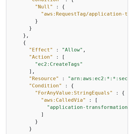
"Null"
 : 
{
"aws:RequestTag/application-tra
        }

      }

    },

{
"Effect"
 : 
"Allow"
,

"Action"
 : [

"ec2:CreateTags"
      ],

"Resource"
 : 
"arn:aws:ec2:*:*:secur
"Condition"
 : 
{
"ForAnyValue:StringEquals"
 : 
{
"aws:CalledVia"
 : [

"application-transformation.a
          ]

        }

      }
