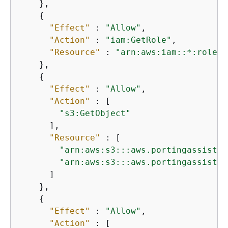
    },

{
"Effect"
 : 
"Allow"
,

"Action"
 : 
"iam:GetRole"
,

"Resource"
 : 
"arn:aws:iam::*:role/a
    },

{
"Effect"
 : 
"Allow"
,

"Action"
 : [

"s3:GetObject"
      ],

"Resource"
 : [

"arn:aws:s3:::aws.portingassistan
"arn:aws:s3:::aws.portingassistan
      ]

    },

{
"Effect"
 : 
"Allow"
,

"Action"
 : [
