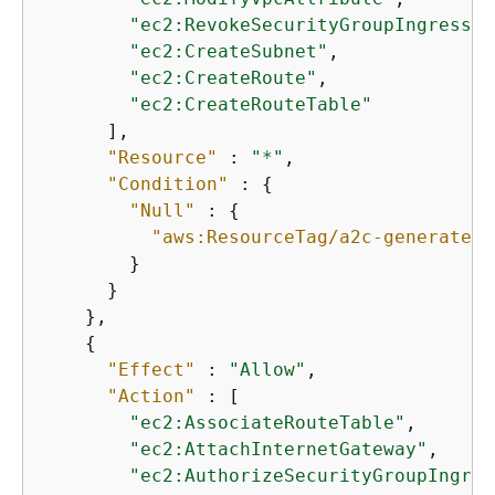
"ec2:RevokeSecurityGroupIngress"
,

"ec2:CreateSubnet"
,

"ec2:CreateRoute"
,

"ec2:CreateRouteTable"
      ],

"Resource"
 : 
"*"
,

"Condition"
 : 
{
"Null"
 : 
{
"aws:ResourceTag/a2c-generated"
        }

      }

    },

{
"Effect"
 : 
"Allow"
,

"Action"
 : [

"ec2:AssociateRouteTable"
,

"ec2:AttachInternetGateway"
,

"ec2:AuthorizeSecurityGroupIngres