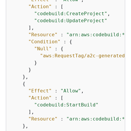
"Action"
 : [

"codebuild:CreateProject"
,

"codebuild:UpdateProject"
      ],

"Resource"
 : 
"arn:aws:codebuild:*:*
"Condition"
 : 
{
"Null"
 : 
{
"aws:RequestTag/a2c-generated"
 
        }

      }

    },

{
"Effect"
 : 
"Allow"
,

"Action"
 : [

"codebuild:StartBuild"
      ],

"Resource"
 : 
"arn:aws:codebuild:*:*
    },
