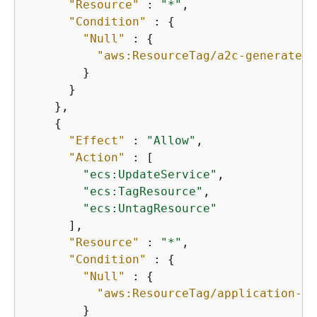
"Resource"
 : 
"*"
,

"Condition"
 : 
{
"Null"
 : 
{
"aws:ResourceTag/a2c-generated"
        }

      }

    },

{
"Effect"
 : 
"Allow"
,

"Action"
 : [

"ecs:UpdateService"
,

"ecs:TagResource"
,

"ecs:UntagResource"
      ],

"Resource"
 : 
"*"
,

"Condition"
 : 
{
"Null"
 : 
{
"aws:ResourceTag/application-tr
        }
