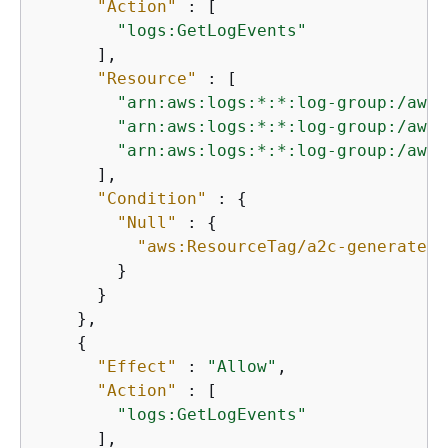
"Action"
 : [

"logs:GetLogEvents"
      ],

"Resource"
 : [

"arn:aws:logs:*:*:log-group:/aws/
"arn:aws:logs:*:*:log-group:/aws/
"arn:aws:logs:*:*:log-group:/aws/
      ],

"Condition"
 : 
{
"Null"
 : 
{
"aws:ResourceTag/a2c-generated"
        }

      }

    },

{
"Effect"
 : 
"Allow"
,

"Action"
 : [

"logs:GetLogEvents"
      ],
