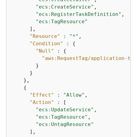
"ecs:CreateService"
,

"ecs:RegisterTaskDefinition"
,

"ecs:TagResource"
      ],

"Resource"
 : 
"*"
,

"Condition"
 : 
{
"Null"
 : 
{
"aws:RequestTag/application-tra
        }

      }

    },

{
"Effect"
 : 
"Allow"
,

"Action"
 : [

"ecs:UpdateService"
,

"ecs:TagResource"
,

"ecs:UntagResource"
      ],
