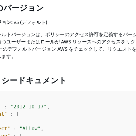
のバージョン
ョン:
v5 (デフォルト)
ォルトバージョンは、ポリシーのアクセス許可を定義するバー
つユーザーまたはロールが AWS リソースへのアクセスをリ
ーのデフォルトバージョン AWS をチェックして、リクエスト
します。
ポリシードキュメント
"
 : 
"2012-10-17"
,

nt"
 : [

ect"
 : 
"Allow"
,

ion"
 : [
