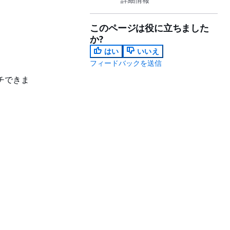
このページは役に立ちました
か?
はい
いいえ
フィードバックを送信
チできま