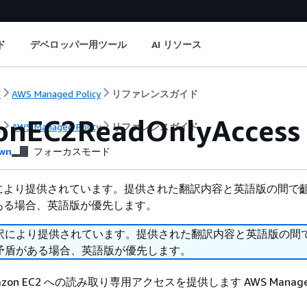
ド
デベロッパー用ツール
AI リソース
ト
AWS Managed Policy
リファレンスガイド
nEC2ReadOnlyAccess
ト
AWS Managed Policy
リファレンスガイド
wn
フォーカスモード
により提供されています。提供された翻訳内容と英語版の間で
ある場合、英語版が優先します。
訳により提供されています。提供された翻訳内容と英語版の間
矛盾がある場合、英語版が優先します。
mazon EC2 への読み取り専用アクセスを提供します AWS Manage