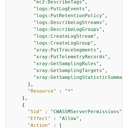
"ec2:DescribeTags"
,

"logs:PutLogEvents"
,

"logs:PutRetentionPolicy"
,

"logs:DescribeLogStreams"
,

"logs:DescribeLogGroups"
,

"logs:CreateLogStream"
,

"logs:CreateLogGroup"
,

"xray:PutTraceSegments"
,

"xray:PutTelemetryRecords"
,

"xray:GetSamplingRules"
,

"xray:GetSamplingTargets"
,

"xray:GetSamplingStatisticSummari
      ],

"Resource"
 : 
"*"
    },

{
"Sid"
 : 
"CWASSMServerPermissions"
,

"Effect"
 : 
"Allow"
,

"Action"
 : [
