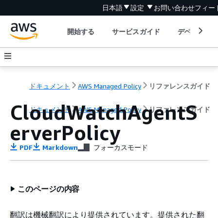
日本語
設定
お問い合わせ
フィー
開始する
サービスガイド
デベロッパ
ドキュメント
AWS Managed Policy
リファレンスガイド
CloudWatchAgentS
ドキュメント
AWS Managed Policy
リファレンスガイド
erverPolicy
PDF
Markdown
フォーカスモード
このページの内容
翻訳は機械翻訳により提供されています。提供された翻