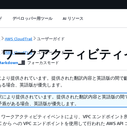
ド
デベロッパー用ツール
AI リソース
ト
AWS CloudTrail
ユーザーガイド
トワークアクティビティ
ト
AWS CloudTrail
ユーザーガイド
arkdown
フォーカスモード
により提供されています。提供された翻訳内容と英語版の間で
ある場合、英語版が優先します。
訳により提供されています。提供された翻訳内容と英語版の間
矛盾がある場合、英語版が優先します。
l ネットワークアクティビティイベントにより、VPC エンドポイン
C から への VPC エンドポイントを使用して行われた AWS API