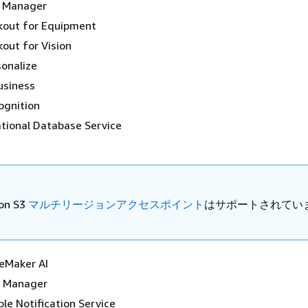
e Manager
out for Equipment
out for Vision
onalize
usiness
gnition
tional Database Service
on S3
マルチリージョンアクセスポイント
はサポートされてい
eMaker AI
s Manager
e Notification Service