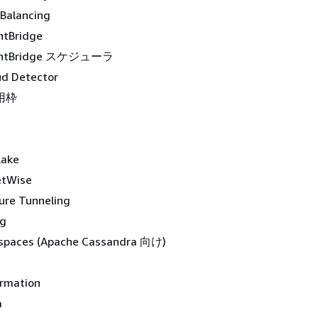
 Balancing
ntBridge
entBridge スケジューラ
d Detector
用枠
Lake
etWise
ure Tunneling
ng
spaces (Apache Cassandra 向け)
rmation
a