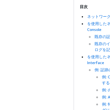
目次
ネットワー
を使用したネ
Console
既存の
既存の
ログを
を使用したネッ
Interface
例: 証
例:
する
例: 
例: 
例: