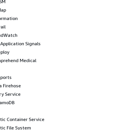
HSM
Map
ormation
ail
udWatch
Application Signals
ploy
prehend Medical
ports
 Firehose
ry Service
namoDB
ic Container Service
ic File System