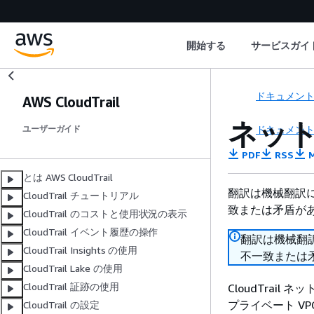
開始する
サービスガイ
ドキュメン
AWS CloudTrail
ネッ
ドキュメン
ユーザーガイド
PDF
RSS
M
とは AWS CloudTrail
翻訳は機械翻訳
CloudTrail チュートリアル
致または矛盾が
CloudTrail のコストと使用状況の表示
CloudTrail イベント履歴の操作
翻訳は機械翻
CloudTrail Insights の使用
不一致または
CloudTrail Lake の使用
CloudTrail 証跡の使用
CloudTrai
プライベート VP
CloudTrail の設定