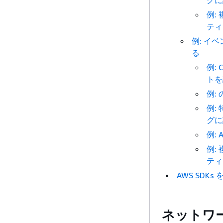
グに
例:
ティ
例: イ
る
例:
トを
例: 
例:
グに
例: 
例:
ティ
AWS SDK
ネットワ