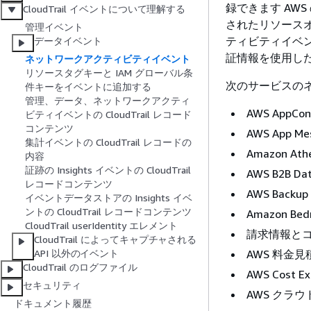
録できます AW
CloudTrail イベントについて理解する
されたリソース
管理イベント
ティビティイベン
データイベント
証情報を使用した
ネットワークアクティビティイベント
リソースタグキーと IAM グローバル条
次のサービスの
件キーをイベントに追加する
管理、データ、ネットワークアクティ
AWS AppCon
ビティイベントの CloudTrail レコード
コンテンツ
AWS App Me
集計イベントの CloudTrail レコードの
Amazon Ath
内容
証跡の Insights イベントの CloudTrail
AWS B2B Dat
レコードコンテンツ
AWS Backup
イベントデータストアの Insights イベ
ントの CloudTrail レコードコンテンツ
Amazon Bed
CloudTrail userIdentity エレメント
請求情報と
CloudTrail によってキャプチャされる
AWS 料金
API 以外のイベント
CloudTrail のログファイル
AWS Cost Ex
セキュリティ
AWS クラウ
ドキュメント履歴