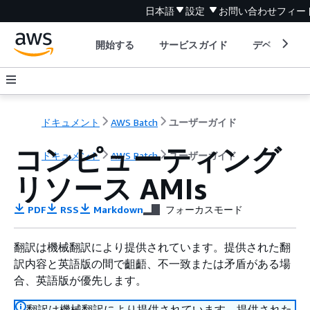
日本語
設定
お問い合わせ
フィー
開始する
サービスガイド
デベロッパ
ドキュメント
AWS Batch
ユーザーガイド
コンピューティング
ドキュメント
AWS Batch
ユーザーガイド
リソース AMIs
PDF
RSS
Markdown
フォーカスモード
翻訳は機械翻訳により提供されています。提供された翻
訳内容と英語版の間で齟齬、不一致または矛盾がある場
合、英語版が優先します。
翻訳は機械翻訳により提供されています。提供された