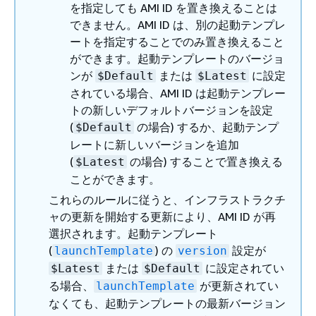
を指定しても AMI ID を置き換えることは
できません。AMI ID は、別の起動テンプレ
ートを指定することでのみ置き換えること
ができます。起動テンプレートのバージョ
ンが
または
に設定
$Default
$Latest
されている場合、AMI ID は起動テンプレー
トの新しいデフォルトバージョンを設定
(
の場合) するか、起動テンプ
$Default
レートに新しいバージョンを追加
(
の場合) することで置き換える
$Latest
ことができます。
これらのルールに従うと、インフラストラクチ
ャの更新を開始する更新により、AMI ID が再
選択されます。起動テンプレート
(
) の
設定が
launchTemplate
version
または
に設定されてい
$Latest
$Default
る場合、
が更新されてい
launchTemplate
なくても、起動テンプレートの最新バージョン