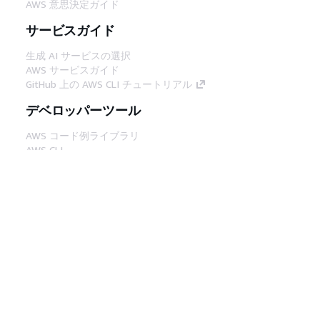
AWS 意思決定ガイド
サービスガイド
生成 AI サービスの選択
AWS サービスガイド
GitHub 上の AWS CLI チュートリアル
デベロッパーツール
AWS コード例ライブラリ
AWS CLI
AWS Builder Center
AWS デベロッパーツールブログ
役立つリンク
AWS ドキュメント MCP サーバーをダウンロー
ド
AWS コンソールにサインイン
AWS re:Post
プライバシー
サイト規約
Cookie の設定