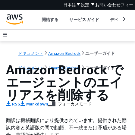
日本語
設定
お問い合わせ
フィー
開始する
サービスガイド
デベロッパ
ドキュメント
Amazon Bedrock
ユーザーガイド
Amazon Bedrock で
ドキュメント
Amazon Bedrock
ユーザーガイド
エージェントのエイ
リアスを削除する
RSS
Markdown
フォーカスモード
翻訳は機械翻訳により提供されています。提供された翻
訳内容と英語版の間で齟齬、不一致または矛盾がある場
合、英語版が優先します。