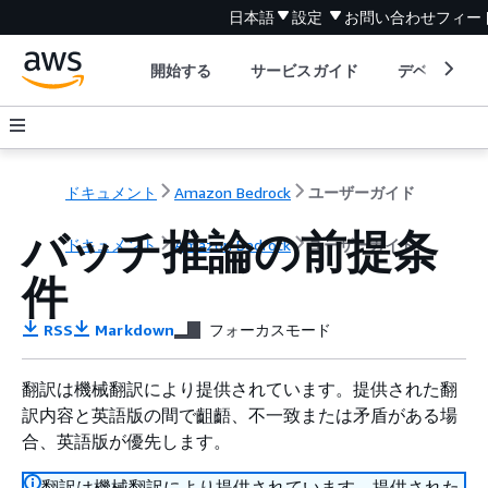
日本語
設定
お問い合わせ
フィー
開始する
サービスガイド
デベロッパ
ドキュメント
Amazon Bedrock
ユーザーガイド
バッチ推論の前提条
ドキュメント
Amazon Bedrock
ユーザーガイド
件
RSS
Markdown
フォーカスモード
翻訳は機械翻訳により提供されています。提供された翻
訳内容と英語版の間で齟齬、不一致または矛盾がある場
合、英語版が優先します。
翻訳は機械翻訳により提供されています。提供された