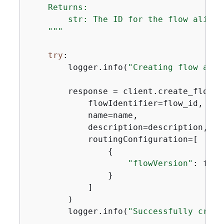
    Returns:

        str: The ID for the flow alias.

    """
try
:

        logger.info(
"Creating flow alia
        response = client.create_flow_al
            flowIdentifier=flow_id,

            name=name,

            description=description,

            routingConfiguration=[

{
"flowVersion"
: flow
                }

            ]

        )

        logger.info(
"Successfully creat