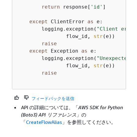
return
 response[
'id'
]

except
 ClientError 
as
 e:

        logging.exception(
"Client error
                flow_id, 
str
(e))

raise
except
 Exception 
as
 e:

        logging.exception(
"Unexpected e
                flow_id, 
str
(e))

raise
フィードバックを送信
API の詳細については、「
AWS SDK for Python
(Boto3) API リファレンス
」の
「
CreateFlowAlias
」を参照してください。