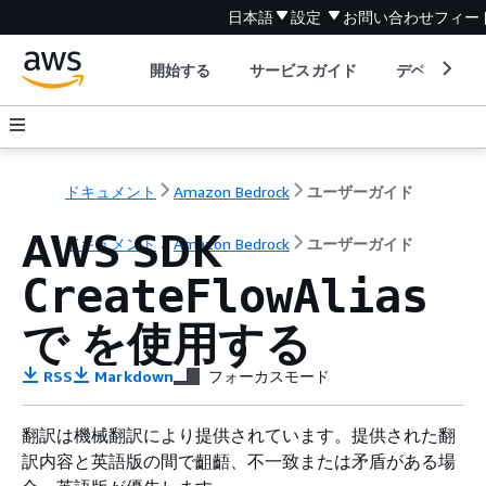
日本語
設定
お問い合わせ
フィー
開始する
サービスガイド
デベロッパ
ドキュメント
Amazon Bedrock
ユーザーガイド
AWS SDK
ドキュメント
Amazon Bedrock
ユーザーガイド
CreateFlowAlias
で を使用する
RSS
Markdown
フォーカスモード
翻訳は機械翻訳により提供されています。提供された翻
訳内容と英語版の間で齟齬、不一致または矛盾がある場