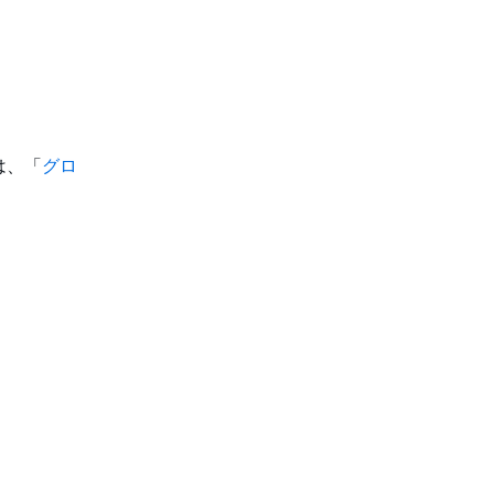
は、「
グロ