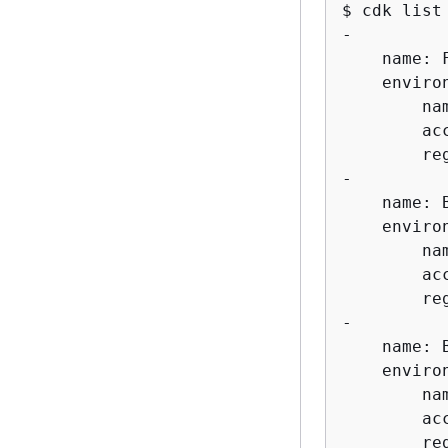
$ cdk list
-

    name: F
    environ
        na
        ac
        re
-

    name: B
    environ
        na
        ac
        re
-

    name: B
    environ
        na
        ac
        re