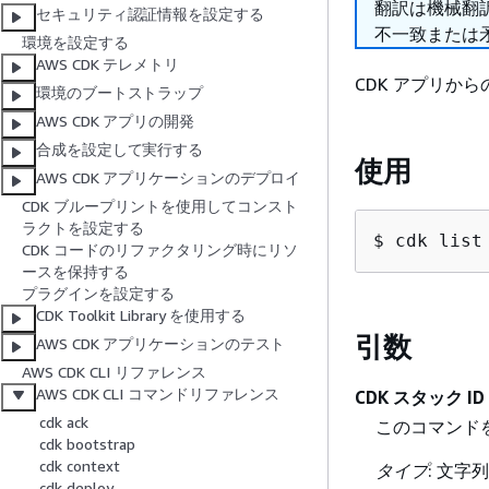
翻訳は機械翻
セキュリティ認証情報を設定する
不一致または
環境を設定する
AWS CDK テレメトリ
CDK アプリか
環境のブートストラップ
AWS CDK アプリの開発
合成を設定して実行する
使用
AWS CDK アプリケーションのデプロイ
CDK ブループリントを使用してコンスト
ラクトを設定する
$ cdk list
CDK コードのリファクタリング時にリソ
ースを保持する
プラグインを設定する
CDK Toolkit Library を使用する
引数
AWS CDK アプリケーションのテスト
AWS CDK CLI リファレンス
AWS CDK CLI コマンドリファレンス
CDK スタック ID
cdk ack
このコマンドを
cdk bootstrap
cdk context
タイプ
: 文字列
cdk deploy