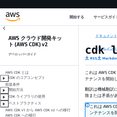
開始する
サービスガイ
ドキュメン
AWS クラウド開発キッ
ト (AWS CDK) v2
cdk 
ドキュメン
デベロッパーガイド
RSS
Markdo
これは AWS CDK
AWS CDK とは
CDK のコアコンセプト
テナンスを開始し、
前提条件
翻訳は機械翻訳
開始方法
致または矛盾が
CDK ライブラリの使用
ベストプラクティス
これは AWS C
AWS CDK v1 から AWS CDK v2 への移行
ンテナンスを開
AWS CDK への移行