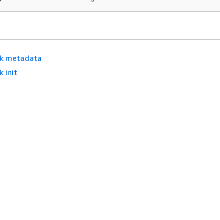
k metadata
k init