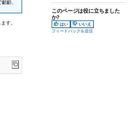
で齟齬、
このページは役に立ちました
か?
します。
はい
いいえ
フィードバックを送信