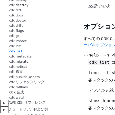
cdk destroy
必須:
いいえ
cdk diff
cdk docs
cdk doctor
オプショ
cdk drift
cdk flags
cdk gc
すべての CDK
cdk import
ーバルオプショ
cdk init
cdk list
--help, -h <
cdk metadata
cdk migrate
コ
cdk list
cdk notices
cdk 孤立
--long, -l <
cdk publish-assets
各スタックの 
cdk リファクタリング
cdk rollback
デフォルト値
:
CDK 合成
cdk watch
--show-depen
AWS CDK リファレンス
各スタックの
チュートリアルおよび例