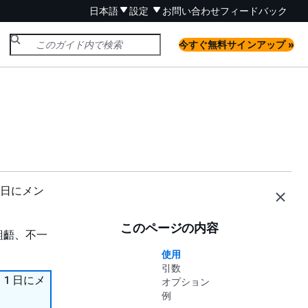
日本語
設定
お問い合わせ
フィードバック
今すぐ無料サインアップ »
1 日にメン
このページの内容
齟齬、不一
使用
引数
 1 日にメ
オプション
例