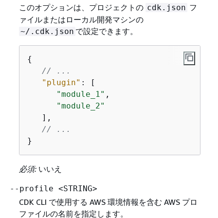
このオプションは、プロジェクトの
フ
cdk.json
ァイルまたはローカル開発マシンの
で設定できます。
~/.cdk.json
{
// ...
"plugin"
: [

"module_1"
,

"module_2"
   ],

// ...
}
必須:
いいえ
--profile <STRING>
CDK CLI で使用する AWS 環境情報を含む AWS プロ
ファイルの名前を指定します。