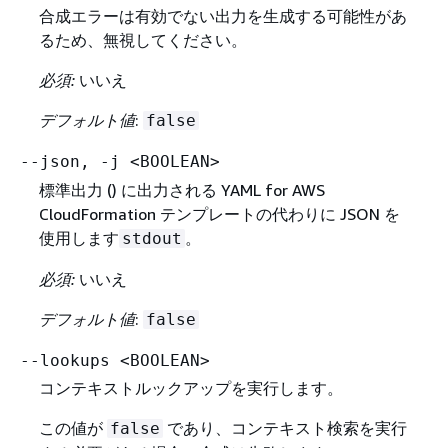
合成エラーは有効でない出力を生成する可能性があ
るため、無視してください。
必須:
いいえ
デフォルト値
:
false
--json, -j <BOOLEAN>
標準出力 () に出力される YAML for AWS
CloudFormation テンプレートの代わりに JSON を
使用します
。
stdout
必須:
いいえ
デフォルト値
:
false
--lookups <BOOLEAN>
コンテキストルックアップを実行します。
この値が
であり、コンテキスト検索を実行
false