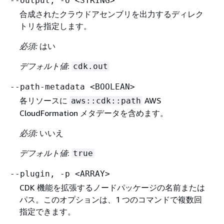
--output, -o <STRING>
合成されたクラウドアセンブリを出力するディレク
トリを指定します。
必須:
はい
デフォルト値
:
cdk.out
--path-metadata <BOOLEAN>
各リソースに
AWS
aws::cdk::path
CloudFormation メタデータを含めます。
必須:
いいえ
デフォルト値
:
true
--plugin, -p <ARRAY>
CDK 機能を拡張するノードパッケージの名前または
パス。このオプションは、1 つのコマンドで複数回
指定できます。