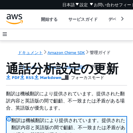
日本語
設定
お問い合わせ
フィー
開始する
サービスガイド
デベロッパ
ドキュメント
Amazon Chime SDK
管理ガイド
通話分析設定の更新
ドキュメント
Amazon Chime SDK
管理ガイド
PDF
RSS
Markdown
フォーカスモード
翻訳は機械翻訳により提供されています。提供された翻
訳内容と英語版の間で齟齬、不一致または矛盾がある場
合、英語版が優先します。
翻訳は機械翻訳により提供されています。提供された
翻訳内容と英語版の間で齟齬、不一致または矛盾があ