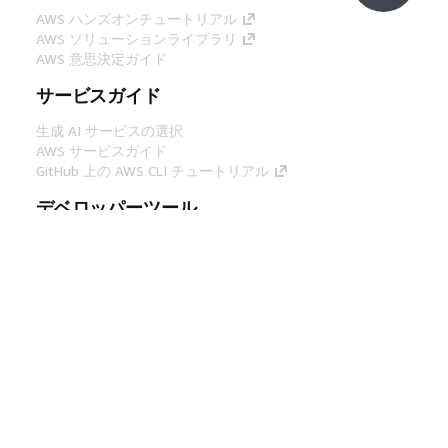
AWS ハンズオンチュートリアル
AWS ソリューションライブラリ
AWS 意思決定ガイド
サービスガイド
生成 AI サービスの選択
AWS サービスガイド
GitHub 上の AWS CLI チュートリアル
デベロッパーツール
AWS コード例ライブラリ
AWS CLI
AWS Builder Center
AWS デベロッパーツールブログ
役立つリンク
AWS ドキュメント MCP サーバーをダウンロー
ド
AWS コンソールにサインイン
AWS re:Post