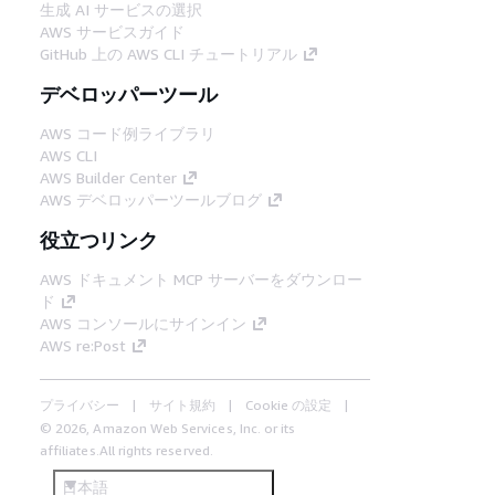
生成 AI サービスの選択
AWS サービスガイド
GitHub 上の AWS CLI チュートリアル
デベロッパーツール
AWS コード例ライブラリ
AWS CLI
AWS Builder Center
AWS デベロッパーツールブログ
役立つリンク
AWS ドキュメント MCP サーバーをダウンロー
ド
AWS コンソールにサインイン
AWS re:Post
プライバシー
サイト規約
Cookie の設定
© 2026, Amazon Web Services, Inc. or its
affiliates.All rights reserved.
日本語