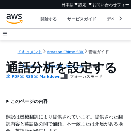
日本語
設定
お問い合わせ
フィー
開始する
サービスガイド
デベロッパ
ドキュメント
Amazon Chime SDK
管理ガイド
通話分析を設定する
ドキュメント
Amazon Chime SDK
管理ガイド
PDF
RSS
Markdown
フォーカスモード
このページの内容
翻訳は機械翻訳により提供されています。提供された翻
訳内容と英語版の間で齟齬、不一致または矛盾がある場
合、英語版が優先します。