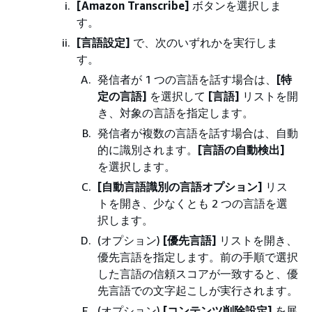
[Amazon Transcribe]
ボタンを選択しま
す。
[言語設定]
で、次のいずれかを実行しま
す。
発信者が 1 つの言語を話す場合は、
[特
定の言語]
を選択して
[言語]
リストを開
き、対象の言語を指定します。
発信者が複数の言語を話す場合は、自動
的に識別されます。
[言語の自動検出]
を選択します。
[自動言語識別の言語オプション]
リス
トを開き、少なくとも 2 つの言語を選
択します。
(オプション)
[優先言語]
リストを開き、
優先言語を指定します。前の手順で選択
した言語の信頼スコアが一致すると、優
先言語での文字起こしが実行されます。
(オプション)
[コンテンツ削除設定]
を展