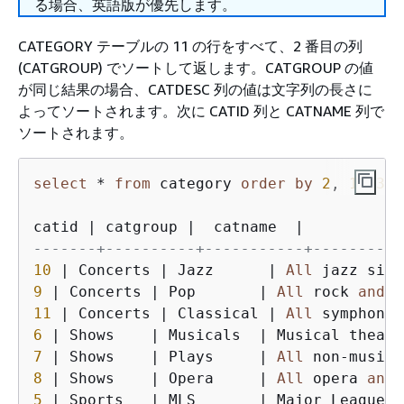
る場合、英語版が優先します。
CATEGORY テーブルの 11 の行をすべて、2 番目の列
(CATGROUP) でソートして返します。CATGROUP の値
が同じ結果の場合、CATDESC 列の値は文字列の長さに
よってソートされます。次に CATID 列と CATNAME 列で
ソートされます。
select
*
from
 category 
order
by
2
, 
1
, 
3
;

catid 
|
 catgroup 
|
  catname  
|
-------+----------+-----------+----------
10
|
 Concerts 
|
 Jazz      
|
All
 jazz sing
9
|
 Concerts 
|
 Pop       
|
All
 rock 
and
11
|
 Concerts 
|
 Classical 
|
All
 symphony,
6
|
 Shows    
|
 Musicals  
|
7
|
 Shows    
|
 Plays     
|
All
 non
-
8
|
 Shows    
|
 Opera     
|
All
 opera 
and
5
|
 Sports   
|
 MLS       
|