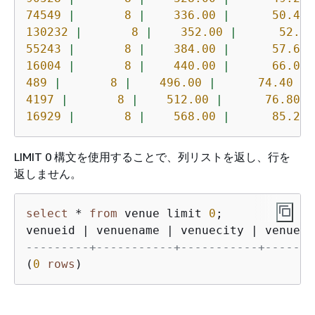
74549
|
8
|
336.00
|
50.40
130232
|
8
|
352.00
|
52.80
55243
|
8
|
384.00
|
57.60
16004
|
8
|
440.00
|
66.00
489
|
8
|
496.00
|
74.40
|
4197
|
8
|
512.00
|
76.80
|
16929
|
8
|
568.00
|
85.20
LIMIT 0 構文を使用することで、列リストを返し、行を
返しません。
select
*
from
 venue limit 
0
;

venueid 
|
 venuename 
|
 venuecity 
|
 venuest
---------+-----------+-----------+-------
(
0
rows
)