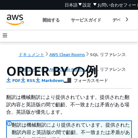
日本語
設定
お問い合わせ
フィー
開始する
サービスガイド
デベロッパ
ドキュメント
AWS Clean Rooms
SQL リファレンス
ORDER BY の例
ドキュメント
AWS Clean Rooms
SQL リファレンス
PDF
RSS
Markdown
フォーカスモード
翻訳は機械翻訳により提供されています。提供された翻
訳内容と英語版の間で齟齬、不一致または矛盾がある場
合、英語版が優先します。
翻訳は機械翻訳により提供されています。提供された
翻訳内容と英語版の間で齟齬、不一致または矛盾があ