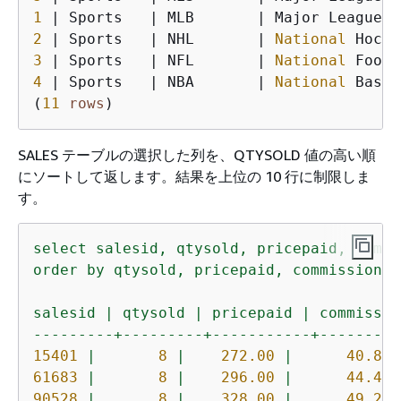
1
|
 Sports   
|
 MLB       
|
2
|
 Sports   
|
 NHL       
|
National
3
|
 Sports   
|
 NFL       
|
National
4
|
 Sports   
|
 NBA       
|
National
 Baske
(
11
rows
)
SALES テーブルの選択した列を、QTYSOLD 値の高い順
にソートして返します。結果を上位の 10 行に制限しま
す。
select
salesid,
qtysold,
pricepaid,
commi
order
by
qtysold,
pricepaid,
commission,
salesid
|
qtysold
|
pricepaid
|
commissio
---------+---------+-----------+---------
15401
|
8
|
272.00
|
40.80
61683
|
8
|
296.00
|
44.40
90528
|
8
|
328.00
|
49.20