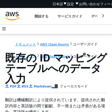
日本語
設定
お問い合わせ
フィー
開始する
サービスガイド
デベロッパ
ドキュメント
AWS Clean Rooms
ユーザーガイド
既存の ID マッピング
ドキュメント
AWS Clean Rooms
ユーザーガイド
テーブルへのデータ
入力
PDF
RSS
Markdown
フォーカスモード
翻訳は機械翻訳により提供されています。提供された翻
訳内容と英語版の間で齟齬、不一致または矛盾がある場
合、英語版が優先します。