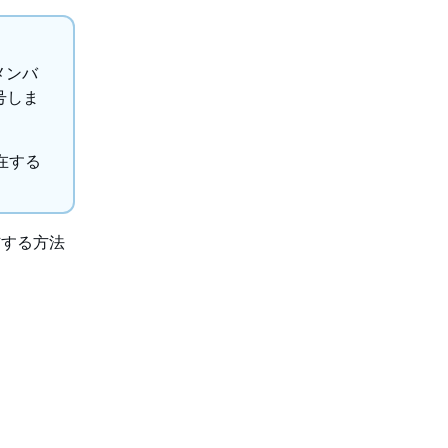
メンバ
号しま
在する
信する方法