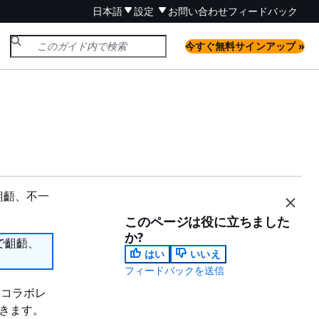
日本語
設定
お問い合わせ
フィードバック
今すぐ無料サインアップ »
齟齬、不一
このページは役に立ちました
か?
で齟齬、
はい
いいえ
フィードバックを送信
たはコラボレ
できます。