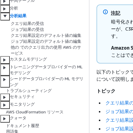
中間テーブル
分析
注記
分析結果
暗号化さ
クエリ結果の受信
ーが、C3
ジョブ結果の受信
クエリ結果設定のデフォルト値の編集
す。
ジョブ結果設定のデフォルト値の編集
他の でのクエリ出力の使用 AWS のサ
Amazon
ービス
ことはで
カスタムモデリング
トレーニングデータプロバイダーの ML
以下のトピックでは
モデリング
について説明し
シードデータプロバイダーの ML モデリ
ング
トピック
トラブルシューティング
セキュリティ
クエリ結果
モニタリング
ジョブ結果
AWS CloudFormation リソース
クォータ
クエリ結果
ドキュメント履歴
ジョブ結果
用語集