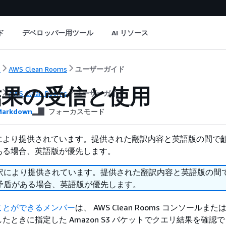
ド
デベロッパー用ツール
AI リソース
ト
AWS Clean Rooms
ユーザーガイド
結果の受信と使用
ト
AWS Clean Rooms
ユーザーガイド
arkdown
フォーカスモード
により提供されています。提供された翻訳内容と英語版の間で
ある場合、英語版が優先します。
訳により提供されています。提供された翻訳内容と英語版の間
矛盾がある場合、英語版が優先します。
ことができるメンバー
は、 AWS Clean Rooms コンソールま
たときに指定した Amazon S3 バケットでクエリ結果を確認