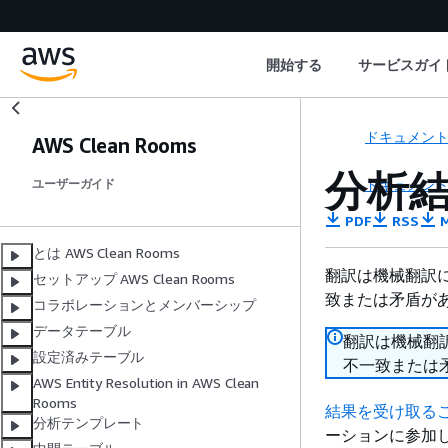
開始する
サービスガイ
ドキュメン
AWS Clean Rooms
分析
ドキュメン
ユーザーガイド
PDF
RSS
M
とは AWS Clean Rooms
翻訳は機械翻訳
セットアップ AWS Clean Rooms
致または矛盾が
コラボレーションとメンバーシップ
データテーブル
翻訳は機械翻
設定済みテーブル
不一致または
AWS Entity Resolution in AWS Clean
Rooms
結果を受け取る
分析テンプレート
ーションに参加し