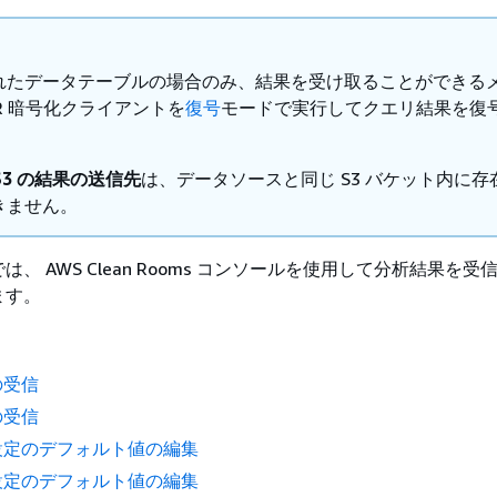
れたデータテーブルの場合のみ、結果を受け取ることができる
R 暗号化クライアントを
復号
モードで実行してクエリ結果を復
 S3 の結果の送信先
は、データソースと同じ S3 バケット内に存
きません。
、 AWS Clean Rooms コンソールを使用して分析結果を受
ます。
の受信
の受信
設定のデフォルト値の編集
設定のデフォルト値の編集