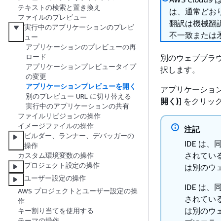
テキストの検索と置き換え
は、通常どお
ファイルのプレビュー
翻訳は機械翻
実行中のアプリケーションのプレビ
不一致または
ュー
アプリケーションのプレビューの再
ロード
別のウェブブラ
アプリケーションプレビュータイプ
択します。
の変更
アプリケーションプレビューを開く
アプリケーショ
別のプレビュー URL に切り替える
開く)
] をクリッ
実行中のアプリケーションの共有
ファイルリビジョンの操作
イメージファイルの操作
注記
ビルダー、ランナー、デバッガーの
IDE は
操作
されてい
カスタム環境変数の操作
プロジェクト設定の操作
は別のウ
ユーザー設定の操作
IDE は
AWS プロジェクトとユーザー設定の操
されてい
作
は別のウ
キー割り当てを使用する
テーマの操作