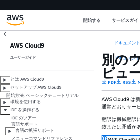
開始する
サービスガイ
ドキュメン
AWS Cloud9
別の
ドキュメン
ユーザーガイド
ビュ
とは AWS Cloud9
PDF
RSS
M
セットアップ AWS Cloud9
開始方法: ベーシックチュートリアル
AWS Cloud
環境を使用する
通常どおりサー
IDE を操作する
IDE のツアー
翻訳は機械翻訳
言語サポート
致または矛盾が
言語の拡張サポート
メニューコマンドリファレンス
AWS Clou