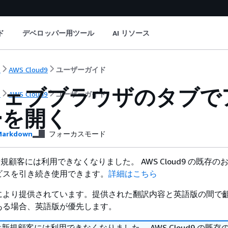
ド
デベロッパー用ツール
AI リソース
ト
AWS Cloud9
ユーザーガイド
ウェブブラウザのタブで
ト
AWS Cloud9
ユーザーガイド
ーを開く
arkdown
フォーカスモード
9 は新規顧客には利用できなくなりました。 AWS Cloud9 の既存
ビスを引き続き使用できます。
詳細はこちら
により提供されています。提供された翻訳内容と英語版の間で
ある場合、英語版が優先します。
d9 は新規顧客には利用できなくなりました。 AWS Cloud9 の既