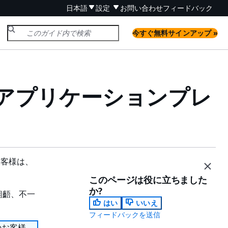
日本語
設定
お問い合わせ
フィードバック
今すぐ無料サインアップ »
アプリケーションプレ
のお客様は、
このページは役に立ちました
か?
齟齬、不一
はい
いいえ
フィードバックを送信
存のお客様