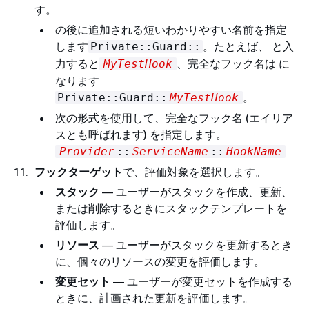
す。
の後に追加される短いわかりやすい名前を指定
します
。たとえば、 と入
Private::Guard::
力すると
、完全なフック名は に
MyTestHook
なります
。
Private::Guard::
MyTestHook
次の形式を使用して、完全なフック名 (エイリア
スとも呼ばれます) を指定します。
Provider
::
ServiceName
::
HookName
フックターゲット
で、評価対象を選択します。
スタック
— ユーザーがスタックを作成、更新、
または削除するときにスタックテンプレートを
評価します。
リソース
— ユーザーがスタックを更新するとき
に、個々のリソースの変更を評価します。
変更セット
— ユーザーが変更セットを作成する
ときに、計画された更新を評価します。