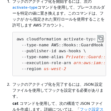
フックのアクティブ化を開始するには、次の
activate-type
コマンドを使用して、プレースホルダ
ーを特定の値に置き換えます。このコマンドは、フ
ックが から指定された実行ロールを使用することを
許可します AWS アカウント。
aws cloudformation activate-type --typ
  --type-name AWS::Hooks::GuardHook \

  --publisher-id aws-hooks \

  --type-name-alias 
Private::Guard::My
  --execution-role-arn 
arn:aws:iam::12
  --region 
us-west-2
フックのアクティブ化を完了するには、JSON 設定
ファイルを使用してフックを設定する必要がありま
す。
cat
コマンドを使用して、次の構造で JSON ファイ
ルを作成します。詳細については、「
フック設定ス