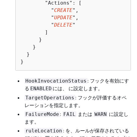
        "Actions": [

          "
CREATE
",

          "
UPDATE
",

          "
DELETE
"

        ]

      }

    }

  }

}
: フックを有効にす
HookInvocationStatus
る
には、 に設定します。
ENABLED
: フックが評価するオペ
TargetOperations
レーションを指定します。
:
または
に設定し
FailureMode
FAIL
WARN
ます。
: を、ルールが保存されている
ruleLocation