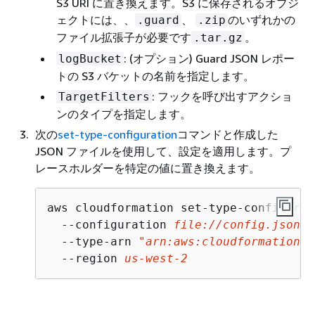
S3 URI に置き換えます。S3 に保存されるオブジ
ェクトには、、
、
のいずれかの
.guard
.zip
ファイル拡張子が必要です
。
.tar.gz
: (オプション) Guard JSON レポー
logBucket
トの S3 バケットの名前を指定します。
: フックを呼び出すアクショ
TargetFilters
ンのタイプを指定します。
次の
set-type-configuration
コマンドと作成した
JSON ファイルを使用して、設定を適用します。プ
レースホルダーを特定の値に置き換えます。
aws cloudformation set-type-configurat
  --configuration 
file://config.json
 \

  --type-arn 
"arn:aws:cloudformation:u
  --region 
us-west-2