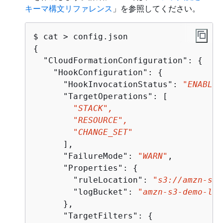
キーマ構文リファレンス
」を参照してください。
{
  "CloudFormationConfiguration": 
{
    "HookConfiguration": 
{
      "HookInvocationStatus": 
"ENABLED
      "TargetOperations": [

"STACK",

        "RESOURCE",

        "CHANGE_SET"
      ],

      "FailureMode": 
"WARN"
,

      "Properties": 
{
        "ruleLocation": 
"s3://amzn-s3-
        "logBucket": 
"amzn-s3-demo-log
      },

      "TargetFilters": 
{