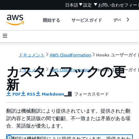
日本語
設定
お問い合わせ
フィー
開始する
サービスガイド
デベロッパ
ドキュメント
AWS CloudFormation
Hooks ユーザーガイ
カスタムフックの更
ドキュメント
AWS CloudFormation
Hooks ユーザーガイ
新
PDF
RSS
Markdown
フォーカスモード
翻訳は機械翻訳により提供されています。提供された翻
訳内容と英語版の間で齟齬、不一致または矛盾がある場
合、英語版が優先します。
翻訳は機械翻訳により提供されています。提供された