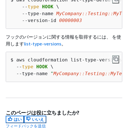
    --
type
HOOK
 \

    --type-name 
MyCompany::Testing::MyTes
    --version-id 
00000003
フックのバージョンに関する情報を取得するには、 を使
用します
list-type-versions
。
$ 
aws cloudformation list-type-versions \

  --
type
HOOK
 \

  --type-name 
"
MyCompany::Testing::MyTest
このページは役に立ちましたか?
はい
いいえ
フィードバックを送信