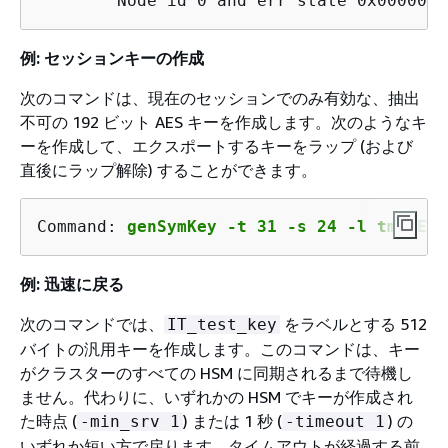
        Node id 0 and err state 0x0000000
例: セッションキーの作成
次のコマンドは、現在のセッションでのみ有効な、抽出
不可の 192 ビット AES キーを作成します。次のようなキ
ーを作成して、エクスポートするキーをラップ (および
直後にラップ解除) することができます。
Command:
genSymKey -t 31 -s 24 -l tmpAES 
例: 迅速に戻る
次のコマンドでは、
をラベルとする 512
IT_test_key
バイトの汎用キーを作成します。このコマンドは、キー
がクラスターのすべての HSM に同期されるまで待機し
ません。代わりに、いずれかの HSM でキーが作成され
た時点 (
) または 1 秒 (
) の
-min_srv 1
-timeout 1
いずれか短い方で戻ります。タイムアウトが経過する前