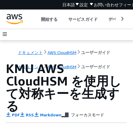
日本語
設定
お問い合わせ
フィー
開始する
サービスガイド
デベロッパ
ドキュメント
AWS CloudHSM
ユーザーガイド
KMU AWS
ドキュメント
AWS CloudHSM
ユーザーガイド
CloudHSM を使用し
て対称キーを生成す
る
PDF
RSS
Markdown
フォーカスモード