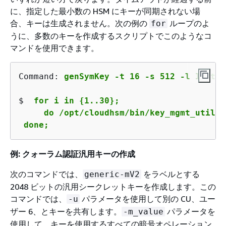
に、指定した最小数の HSM にキーが同期されない場
合、キーは生成されません。次の例の
ループのよ
for
うに、多数のキーを作成するスクリプトでこのようなコ
マンドを使用できます。
Command:
genSymKey -t 16 -s 512 -l IT_tes
$ 
for i in 
{
1..30}; 

     do /opt/cloudhsm/bin/key_mgmt_util s
 done;
例: クォーラム認証汎用キーの作成
次のコマンドでは、
をラベルとする
generic-mV2
2048 ビットの汎用シークレットキーを作成します。この
コマンドでは、
パラメータを使用して別の CU、ユー
-u
ザー 6、とキーを共有します。
パラメータを
-m_value
使用して、キーを使用するすべての暗号オペレーション