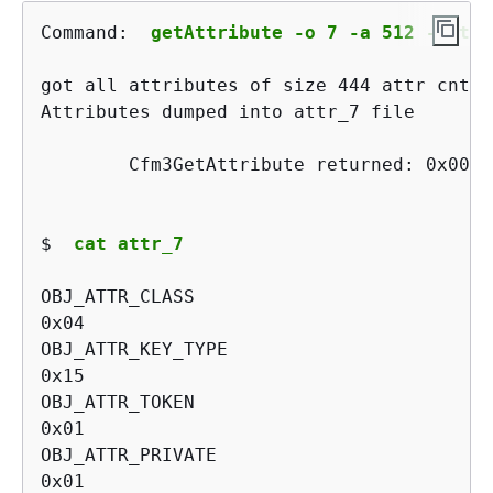
Command: 
getAttribute -o 7 -a 512 -out a
got all attributes of size 444 attr cnt 17
Attributes dumped into attr_7 file

        Cfm3GetAttribute returned: 0x00 :
$ 
cat attr_7
OBJ_ATTR_CLASS

0x04

OBJ_ATTR_KEY_TYPE

0x15

OBJ_ATTR_TOKEN

0x01

OBJ_ATTR_PRIVATE

0x01
