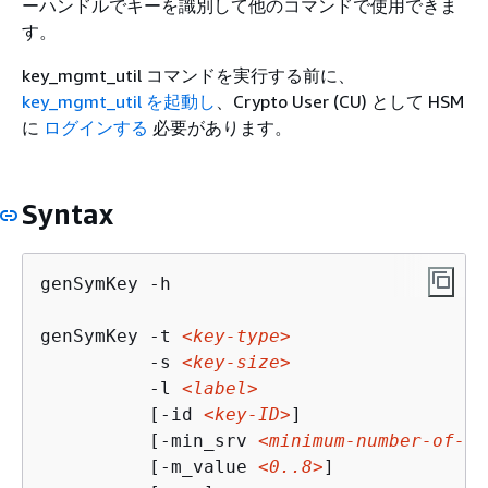
ーハンドルでキーを識別して他のコマンドで使用できま
す。
key_mgmt_util コマンドを実行する前に、
key_mgmt_util を起動し
、Crypto User (CU) として HSM
に
ログインする
必要があります。
Syntax
genSymKey -h

genSymKey -t 
<key-type>
          -s 
<key-size>
          -l 
<label>
          [-id 
<key-ID>
] 

          [-min_srv 
<minimum-number-of-se
          [-m_value 
<0..8>
]
