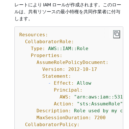
レートにより IAM ロールが作成されます。このロー
ルは、共有リソースの最小特権を共同作業者に付与
します。
Resources:
CollaboratorRole:
Type:
AWS::IAM::Role
Properties:
AssumeRolePolicyDocument:
Version:
2012-10-17
Statement:
-
Effect:
Allow
Principal:
AWS:
"arn:aws:iam::53142
Action:
"sts:AssumeRole"
Description:
Role
used
by
my
col
MaxSessionDuration:
7200
CollaboratorPolicy: