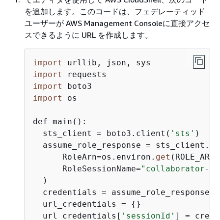
を追加します。このコードは、フェデレーティッド
ユーザーが AWS Management Consoleに直接アクセ
スできるように URL を作成します。
import
import
import
import
 os

def main():

  sts_client = boto3.client(
'sts'
)

  assume_role_response = sts_client.as
      RoleArn=os.environ.
get
(ROLE_ARN),
      RoleSessionName=
"collaborator-se
  )

  credentials = assume_role_response[
'
  url_credentials = 
{
}

  url_credentials[
'sessionId'
] = crede