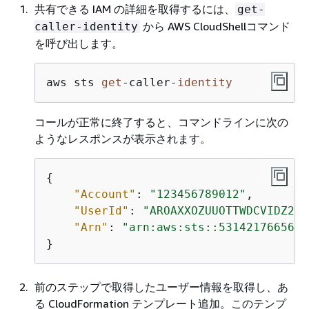
共有できる IAM の詳細を取得するには、
get-
から AWS CloudShellコマンド
caller-identity
を呼び出します。
aws sts 
get
-
caller
-
identity
コールが正常に終了すると、コマンドラインに次の
ようなレスポンスが表示されます。
{
"Account"
: 
"123456789012"
, 

"UserId"
: 
"AROAXXOZUUOTTWDCVIDZ2:r
"Arn"
: 
"arn:aws:sts::531421766567:
}
前のステップで取得したユーザー情報を取得し、あ
る CloudFormation テンプレート追加。このテンプ