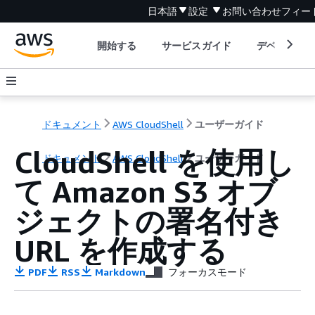
日本語
設定
お問い合わせ
フィー
開始する
サービスガイド
デベロッパ
ドキュメント
AWS CloudShell
ユーザーガイド
CloudShell を使用し
ドキュメント
AWS CloudShell
ユーザーガイド
て Amazon S3 オブ
ジェクトの署名付き
URL を作成する
PDF
RSS
Markdown
フォーカスモード