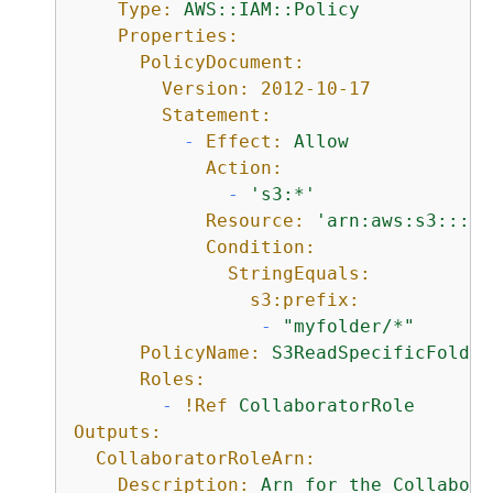
Type:
AWS::IAM::Policy
Properties:
PolicyDocument:
Version:
2012-10-17
Statement:
-
Effect:
Allow
Action:
-
's3:*'
Resource:
'arn:aws:s3:::<Y
Condition:
StringEquals:
s3:prefix:
-
"myfolder/*"
PolicyName:
S3ReadSpecificFolder
Roles:
-
!Ref
CollaboratorRole
Outputs:
CollaboratorRoleArn:
Description:
Arn
for
the
Collabora