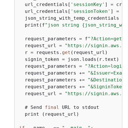
  url_credentials[
'sessionKey'
] = cred
  url_credentials[
'sessionToken'
] = cr
  json_string_with_temp_credentials = 
  print(f
"json string 
{
json_string_wit
  request_parameters = f
"?Action=getSi
  request_url = 
"https://signin.aws.am
  r = requests.
get
(request_url)

  signin_token = json.loads(r.text)

  request_parameters = 
"?Action=login"
  request_parameters += 
"&Issuer=Examp
  request_parameters += 
"&Destination=
  request_parameters += 
"&SigninToken=
  request_url = 
"https://signin.aws.am
  # Send 
final
 URL to stdout

  print (request_url)

if
 __name__ == 
"__main__"
:
