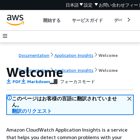
日本語
設定
お問い合わせ
フィー
開始する
サービスガイド
デベロッパ
Documentation
Application Insights
Welcome
Welcome
Documentation
Application Insights
Welcome
PDF
Markdown
フォーカスモード
このページはお客様の言語に翻訳されていませ
ん。
翻訳のリクエスト
Amazon CloudWatch Application Insights is a service
that helps you detect common problems with your