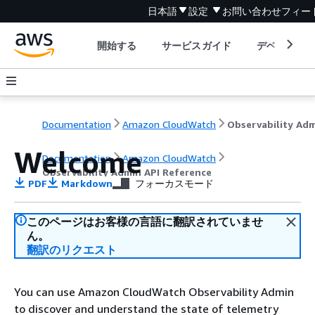
日本語
設定
お問い合わせ
フィー
開始する
サービスガイド
デベロッパ
Documentation
Amazon CloudWatch
Welcome
Documentation
Amazon CloudWatch
Observability Admin API Reference
PDF
Markdown
フォーカスモード
このページはお客様の言語に翻訳されていませ
ん。
翻訳のリクエスト
You can use Amazon CloudWatch Observability Admin
to discover and understand the state of telemetry