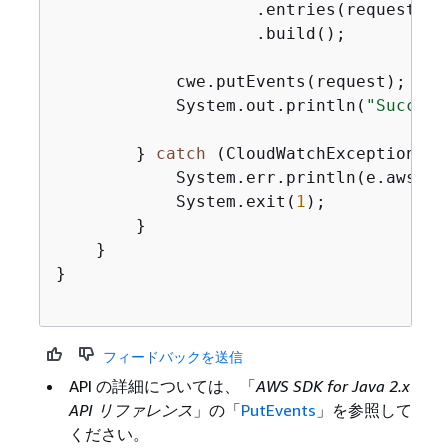
                    .entries(requestEntr
                    .build();

            cwe.putEvents(request);

            System.out.println(
"Success
        } 
catch
 (CloudWatchException e)
            System.err.println(e.awsErr
            System.exit(
1
);

        }

    }

}

フィードバックを送信
API の詳細については、「
AWS SDK for Java 2.x
API リファレンス
」の「
PutEvents
」を参照して
ください。