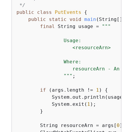
 */
public
class
PutEvents
{
public
static
void
main
(String[] ar
final
 String usage = 
""
"

                Usage:

                   <resourceArn>

                Where:

                   resourceArn - An Ama
                "
""
;

if
 (args.length != 
1
) 
{
            System.out.println(usage);

            System.exit(
1
);

        }

        String resourceArn = args[
0
];
