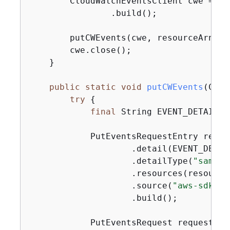
        CloudWatchEventsClient cwe = Cl
                .build();

        putCWEvents(cwe, resourceArn);

        cwe.close();

    }

public
static
void
putCWEvents
(Clou
try
{
final
 String EVENT_DETAILS 
            PutEventsRequestEntry reque
                    .detail(EVENT_DETAIL
                    .detailType(
"sample
                    .resources(resourceA
                    .source(
"aws-sdk-ja
                    .build();

            PutEventsRequest request = 