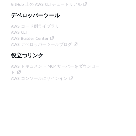
GitHub 上の AWS CLI チュートリアル
デベロッパーツール
AWS コード例ライブラリ
AWS CLI
AWS Builder Center
AWS デベロッパーツールブログ
役立つリンク
AWS ドキュメント MCP サーバーをダウンロー
ド
AWS コンソールにサインイン
AWS re:Post
プライバシー
サイト規約
Cookie の設定
© 2026, Amazon Web Services, Inc. or its
affiliates.All rights reserved.
日本語