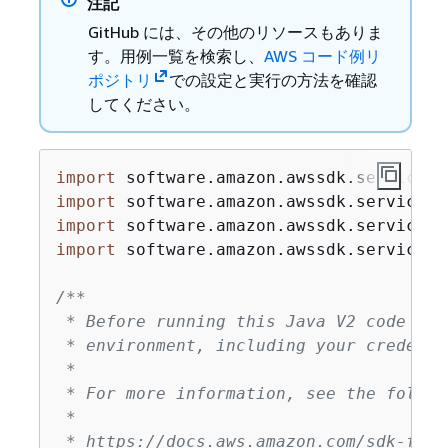
注記
GitHub には、その他のリソースもありま
す。用例一覧を検索し、
AWS コード例リ
ポジトリ
での設定と実行の方法を確認
してください。
import
import
import
import
 software.amazon.awssdk.services.
/**

 * Before running this Java V2 code exa
 * environment, including your credentia
 *

 * For more information, see the follow
 *

 * https://docs.aws.amazon.com/sdk-for-