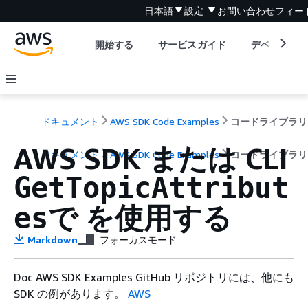
日本語
設定
お問い合わせ
フィー
開始する
サービスガイド
デベロッパ
ドキュメント
AWS SDK Code Examples
コードライブラリ
AWS SDK または CLI
ドキュメント
AWS SDK Code Examples
コードライブラリ
GetTopicAttribut
で を使用する
es
Markdown
フォーカスモード
Doc AWS SDK Examples GitHub リポジトリには、他にも
SDK の例があります。
AWS