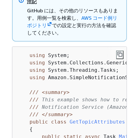
注記
GitHub には、その他のリソースもありま
す。用例一覧を検索し、
AWS コード例リ
ポジトリ
での設定と実行の方法を確認
してください。
using
 System;

using
 System.Collections.Generic;

using
 System.Threading.Tasks;

using
 Amazon.SimpleNotificationServi
///
<summary>
///
 This example shows how to retri
///
 Notification Service (Amazon SN
///
</summary>
public
class
GetTopicAttributes
{
public
static
async
 Task 
Main
(
)