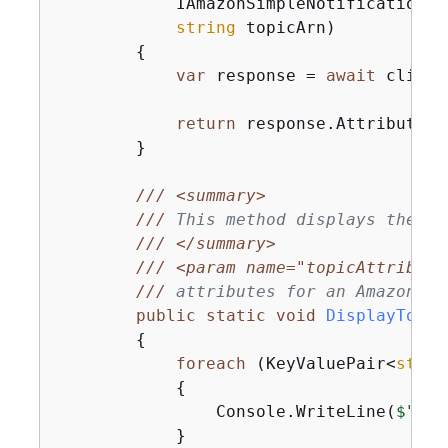
            IAmazonSimpleNotificationSe
string
 topicArn)

{
var
 response = 
await
 client
return
 response.Attributes;

        }

///
<summary>
///
 This method displays the at
///
</summary>
///
<param name="topicAttribute
///
 attributes for an Amazon SN
public
static
void
DisplayTopic
{
foreach
 (KeyValuePair<
strin
{
                Console.WriteLine(
$"
{
en
            }
