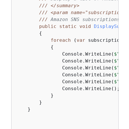
///
</summary>
///
<param name="subscriptionLi
///
 Amazon SNS subscriptions.
</
public
static
void
DisplaySubsc
{
foreach
 (
var
 subscription 
i
{
                Console.WriteLine(
$"Own
                Console.WriteLine(
$"Sub
                Console.WriteLine(
$"Top
                Console.WriteLine(
$"End
                Console.WriteLine(
$"Pro
                Console.WriteLine();

            }

        }

    }
