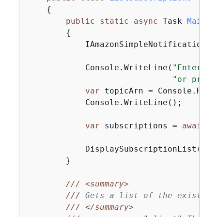
{
public
static
async
 Task 
Main
(
)
{
            IAmazonSimpleNotificationSe
            Console.WriteLine(
"Enter a 
"or press
var
 topicArn = Console.ReadL
            Console.WriteLine();

var
 subscriptions = 
await
 G
            DisplaySubscriptionList(sub
        }

///
<summary>
///
 Gets a list of the existing
///
</summary>