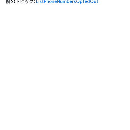
前のトピック:
ListPhoneNumbersOptedOut