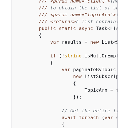
///
<param name="client">
The in
///
 to obtain the list of subsc
///
<param name="topicArn">
The 
///
<returns>
A list containing 
public
static
async
 Task<List<S
{
var
 results = 
new
 List<Subs
if
 (!
string
.IsNullOrEmpty(t
{
var
 paginateByTopic = c
new
 ListSubscriptio
{
                        TopicArn = topic
                    });

// Get the entire list 
await
foreach
 (
var
 subs
{