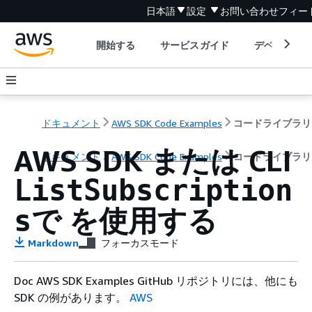
日本語
設定
お問い合わせ
フィー
開始する
サービスガイド
デベロッパ
ドキュメント
AWS SDK Code Examples
コードライブラリ
AWS SDK または CLI
ドキュメント
AWS SDK Code Examples
コードライブラリ
ListSubscription
で を使用する
s
Markdown
フォーカスモード
Doc AWS SDK Examples GitHub リポジトリには、他にも
SDK の例があります。
AWS