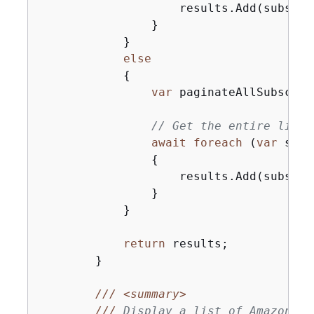
                    results.Add(subscrip
                }

            }

else
{
var
 paginateAllSubscrip
// Get the entire list 
await
foreach
 (
var
 subs
{
                    results.Add(subscrip
                }

            }

return
 results;

        }

///
<summary>
///
 Display a list of Amazon SN