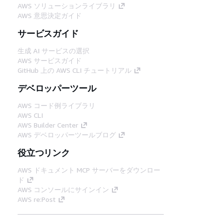
AWS ソリューションライブラリ
AWS 意思決定ガイド
サービスガイド
生成 AI サービスの選択
AWS サービスガイド
GitHub 上の AWS CLI チュートリアル
デベロッパーツール
AWS コード例ライブラリ
AWS CLI
AWS Builder Center
AWS デベロッパーツールブログ
役立つリンク
AWS ドキュメント MCP サーバーをダウンロー
ド
AWS コンソールにサインイン
AWS re:Post