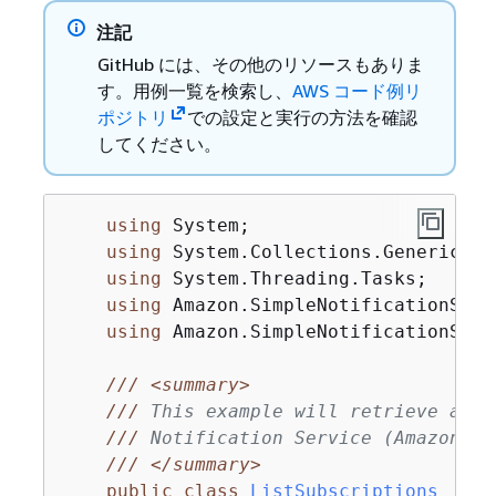
注記
GitHub には、その他のリソースもありま
す。用例一覧を検索し、
AWS コード例リ
ポジトリ
での設定と実行の方法を確認
してください。
using
 System;

using
 System.Collections.Generic;

using
 System.Threading.Tasks;

using
 Amazon.SimpleNotificationServi
using
 Amazon.SimpleNotificationServ
///
<summary>
///
 This example will retrieve a li
///
 Notification Service (Amazon SN
///
</summary>
public
class
ListSubscriptions