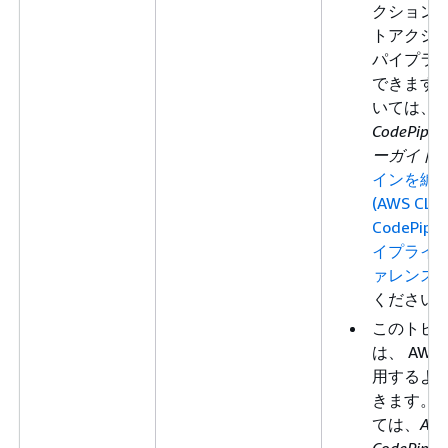
クション
トアクシ
パイプラ
できます
いては、
A
CodePipe
ーガイド
インを編
(AWS CLI)
CodePipe
イプライ
ァレンス
ください
このトピ
は、 AWS 
用するよ
きます。
ては、
AW