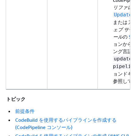
CodePipel
リファレ
UpdateP
または
アマ
ェブ サー
ール
の
SD
ョンから
ング言語
update-
pipelin
ョンドキ
参照して
トピック
前提条件
CodeBuild を使用するパイプラインを作成する
(CodePipeline コンソール)