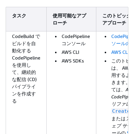
タスク
使用可能なアプ
このトピック
ローチ
アプローチ
CodeBuild で
CodePipeline
CodePipe
ビルドを自
コンソール
ソールの
動化する
AWS CLI
AWS CLI
CodePipeline
AWS SDKs
このトピ
を使用し
は、 AWS 
て、継続的
用するよ
な配信 (CD)
きます。
パイプライ
ては、
AW
ンを作成す
CodePipel
る
リファレ
CreateP
または
アマ
ェブ サー
ール
の
SD