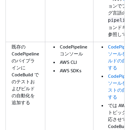
ョンでプ
グ言語の
pipelin
ョンドキ
参照して
既存の
CodePipeline
CodePipe
CodePipeline
コンソール
ソールを
のパイプラ
ルドの自
AWS CLI
インに
する
AWS SDKs
CodeBuild で
CodePipe
のテストお
ソールを
よびビルド
ストの自
の自動化を
する
追加する
では AWS
トピック
応させて
CodeBui