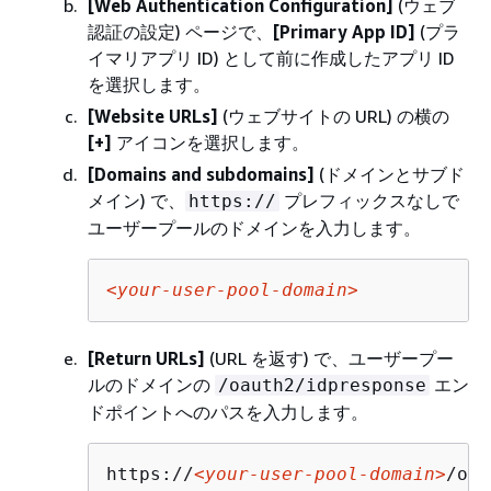
[Web Authentication Configuration]
(ウェブ
認証の設定) ページで、
[Primary App ID]
(プラ
イマリアプリ ID) として前に作成したアプリ ID
を選択します。
[Website URLs]
(ウェブサイトの URL) の横の
[+]
アイコンを選択します。
[Domains and subdomains]
(ドメインとサブド
メイン) で、
プレフィックスなしで
https://
ユーザープールのドメインを入力します。
<your-user-pool-domain>
[Return URLs]
(URL を返す) で、ユーザープー
ルのドメインの
エン
/oauth2/idpresponse
ドポイントへのパスを入力します。
https://
<your-user-pool-domain>
/oau