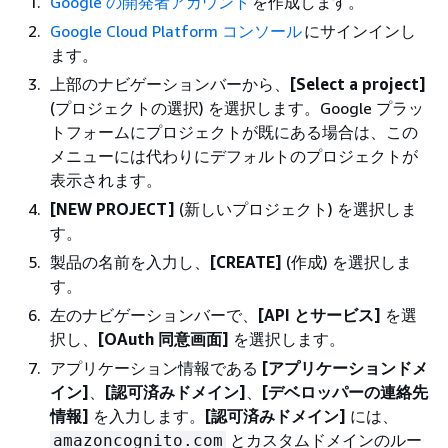
Google の開発者アカウント
を作成します。
Google Cloud Platform コンソール
にサインインし
ます。
上部のナビゲーションバーから、
[Select a project]
(プロジェクトの選択) を選択します。Google プラッ
トフォームにプロジェクトが既にある場合は、この
メニューには代わりにデフォルトのプロジェクトが
表示されます。
[NEW PROJECT]
(新しいプロジェクト) を選択しま
す。
製品の名前を入力し、
[CREATE]
(作成) を選択しま
す。
左のナビゲーションバーで、
[API とサービス]
を選
択し、
[OAuth 同意画面]
を選択します。
アプリケーション情報である
[アプリケーションドメ
イン]
、
[認可済みドメイン]
、
[デベロッパーの連絡先
情報]
を入力します。
[認可済みドメイン]
には、
とカスタムドメインのルー
amazoncognito.com