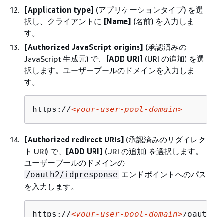
[Application type]
(アプリケーションタイプ) を選
択し、クライアントに
[Name]
(名前) を入力しま
す。
[Authorized JavaScript origins]
(承認済みの
JavaScript 生成元) で、
[ADD URI]
(URI の追加) を選
択します。ユーザープールのドメインを入力しま
す。
https://
<your-user-pool-domain>
[Authorized redirect URIs]
(承認済みのリダイレク
ト URI) で、
[ADD URI]
(URI の追加) を選択します。
ユーザープールのドメインの
エンドポイントへのパス
/oauth2/idpresponse
を入力します。
https://
<your-user-pool-domain>
/oauth2