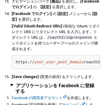
ナビゲーションバーで
[製品]
を選択し、
[Facebook
でログイン]
の
[設定]
を選択します。
[Facebook でログイン]
の
[設定]
メニューから
[設
定]
を選択します。
[Valid OAuth Redirect URIs]
(有効な OAuth リダイ
レクト URI) にリダイレクト URL を入力します。リ
ダイレクト URL は、
エ
/oauth2/idpresponse
ンドポイントを持つユーザープールのドメインで構
成されます。
https://
your_user_pool_domain
/oauth2/i
[Save changes]
(変更の保存) をクリックします。
アプリケーションを Facebook に登録
する
Facebook の開発者アカウント
を作成します。
Facebook 認証情報を使用して
サインイン
しま