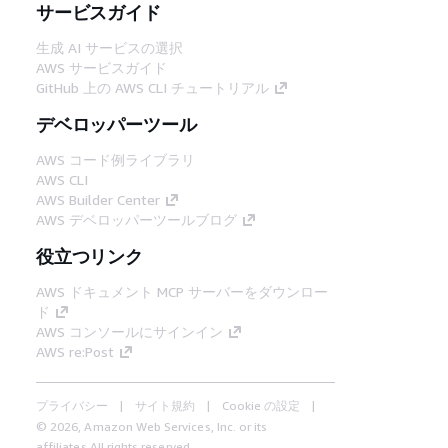
サービスガイド
生成 AI サービスの選択
AWS サービスガイド
GitHub 上の AWS CLI チュートリアル
デベロッパーツール
AWS コード例ライブラリ
AWS CLI
AWS Builder Center
AWS デベロッパーツールブログ
役立つリンク
AWS ドキュメント MCP サーバーをダウンロー
ド
AWS コンソールにサインイン
AWS re:Post
プライバシー
サイト規約
Cookie の設定
© 2026, Amazon Web Services, Inc. or its
affiliates.All rights reserved.