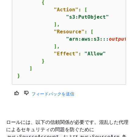
{
"Action"
: [

"s3:PutObject"
            ],

"Resource"
: [

"arn:aws:s3:::
output-bu
            ],

"Effect"
: 
"Allow"
        }

    ]

}
フィードバックを送信
ロールには、以下の信頼関係が必要です。混乱した代理
によるセキュリティの問題を防ぐために
および
条
aws:SourceAccount
aws:SourceArn