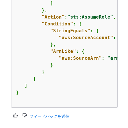
            ]

         },

"Action"
:
"sts:AssumeRole"
,

"Condition"
: 
{
"StringEquals"
: 
{
"aws:SourceAccount"
: 
"ac
            },

"ArnLike"
: 
{
"aws:SourceArn"
: 
"arn:aw
            }

         }

      }

   ]

フィードバックを送信