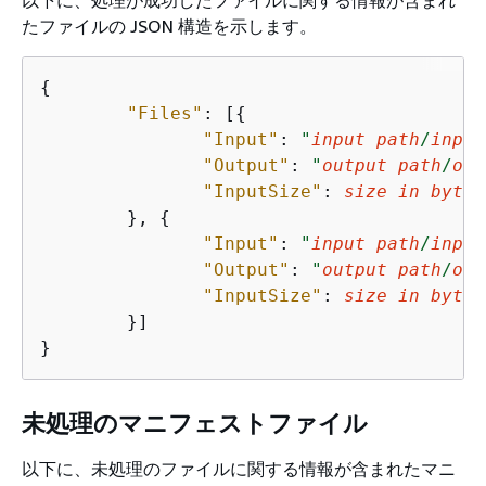
たファイルの JSON 構造を示します。
{
"Files"
: [
{
"Input"
: 
"
input path
/
input
"Output"
: 
"
output path
/
out
"InputSize"
: 
size in bytes
        }, 
{
"Input"
: 
"
input path
/
input
"Output"
: 
"
output path
/
out
"InputSize"
: 
size in bytes
        }]

未処理のマニフェストファイル
以下に、未処理のファイルに関する情報が含まれたマニ