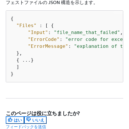
フェストファイルの JSON 構造を示します。
{
"Files"
 : [ 
{
"Input"
: 
"file_name_that_failed"
,

"ErrorCode"
: 
"error code for except
"ErrorMessage"
: 
"explanation of the
  }, 

{
 ...}

  ]

このページは役に立ちましたか?
はい
いいえ
フィードバックを送信