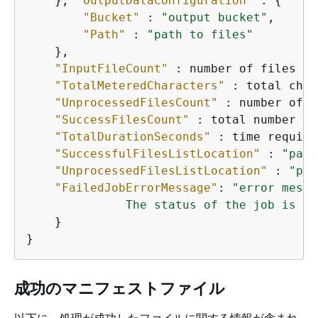
    }, 
"OutputDataConfiguration"
 : 
{
"Bucket"
 : 
"output bucket"
, 

"Path"
 : 
"path to files"
    }, 

"InputFileCount"
 : number of files in
"TotalMeteredCharacters"
 : total char
"UnprocessedFilesCount"
 : number of f
"SuccessFilesCount"
 : total number of
"TotalDurationSeconds"
 : time require
"SuccessfulFilesListLocation"
 : 
"path
"UnprocessedFilesListLocation"
 : 
"pat
"FailedJobErrorMessage"
: 
"error messa
              The status of the job is co
    } 

成功のマニフェストファイル
以下に、処理が成功したファイルに関する情報が含まれ