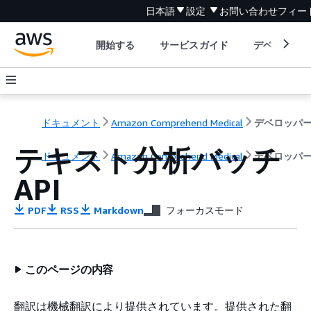
日本語
設定
お問い合わせ
フィー
開始する
サービスガイド
デベロッパ
ドキュメント
Amazon Comprehend Medical
テキスト分析バッチ
ドキュメント
Amazon Comprehend Medical
デベロッパ
API
PDF
RSS
Markdown
フォーカスモード
このページの内容
翻訳は機械翻訳により提供されています。提供された翻