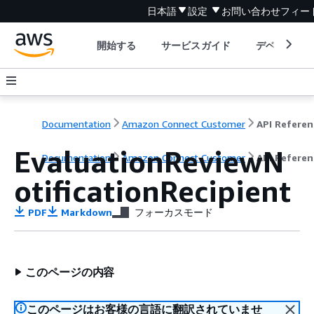
日本語
設定
お問い合わせ
フィー
開始する
サービスガイド
デベロッパ
Documentation
Amazon Connect Customer
API Referen
EvaluationReviewN
Documentation
Amazon Connect Customer
API Referen
otificationRecipient
PDF
Markdown
フォーカスモード
このページの内容
このページはお客様の言語に翻訳されていませ