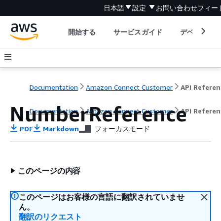
日本語
設定
お問い合わせ
フィー
開始する
サービスガイド
デベロッパ
Documentation
Amazon Connect Customer
API Referen
NumberReference
Documentation
Amazon Connect Customer
API Referen
PDF
Markdown
フォーカスモード
このページの内容
このページはお客様の言語に翻訳されていませ
ん。
翻訳のリクエスト