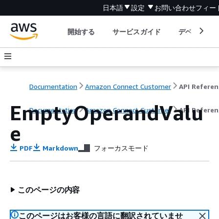
日本語
設定
お問い合わせ
フィー
開始する
サービスガイド
デベロッパ
Documentation
Amazon Connect Customer
API Referen
EmptyOperandValu
Documentation
Amazon Connect Customer
API Referen
e
PDF
Markdown
フォーカスモード
このページの内容
このページはお客様の言語に翻訳されていませ