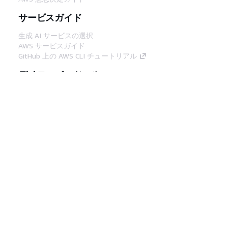
サービスガイド
生成 AI サービスの選択
AWS サービスガイド
GitHub 上の AWS CLI チュートリアル
デベロッパーツール
AWS コード例ライブラリ
AWS CLI
AWS Builder Center
AWS デベロッパーツールブログ
役立つリンク
AWS ドキュメント MCP サーバーをダウンロー
ド
AWS コンソールにサインイン
AWS re:Post
プライバシー
サイト規約
Cookie の設定