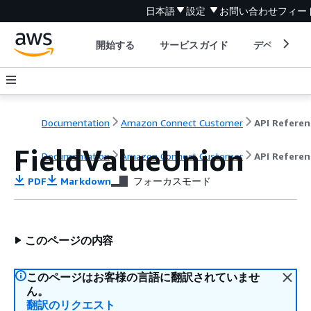
日本語
設定
お問い合わせ
フィー
開始する
サービスガイド
デベロッパ
Documentation
Amazon Connect Customer
API Referen
FieldValueUnion
Documentation
Amazon Connect Customer
API Referen
PDF
Markdown
フォーカスモード
このページの内容
このページはお客様の言語に翻訳されていませ
ん。
翻訳のリクエスト