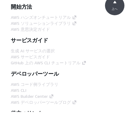
開始方法
上へ
AWS ハンズオンチュートリアル
AWS ソリューションライブラリ
AWS 意思決定ガイド
サービスガイド
生成 AI サービスの選択
AWS サービスガイド
GitHub 上の AWS CLI チュートリアル
デベロッパーツール
AWS コード例ライブラリ
AWS CLI
AWS Builder Center
AWS デベロッパーツールブログ
役立つリンク
AWS ドキュメント MCP サーバーをダウンロー
ド