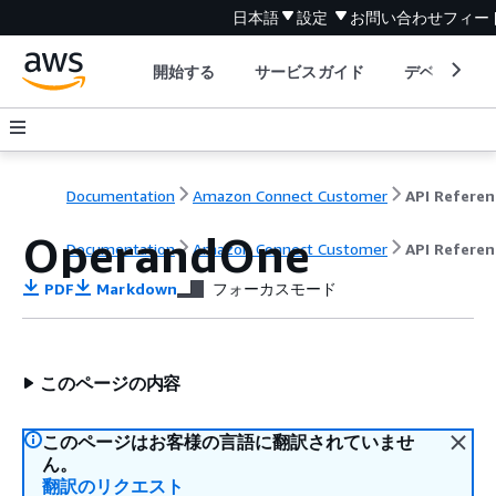
日本語
設定
お問い合わせ
フィー
開始する
サービスガイド
デベロッパ
Documentation
Amazon Connect Customer
API Referen
OperandOne
Documentation
Amazon Connect Customer
API Referen
PDF
Markdown
フォーカスモード
このページの内容
このページはお客様の言語に翻訳されていませ
ん。
翻訳のリクエスト