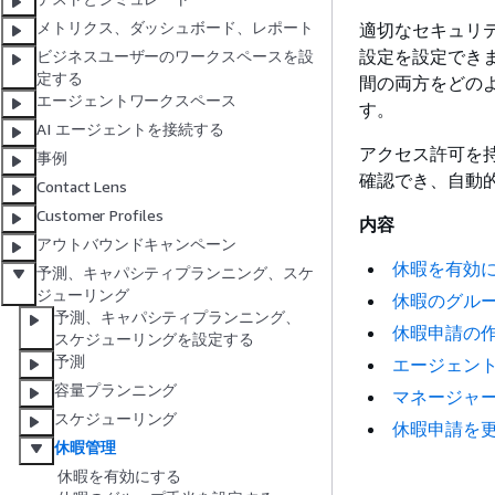
メトリクス、ダッシュボード、レポート
適切なセキュリ
設定を設定できます
ビジネスユーザーのワークスペースを設
定する
間の両方をどの
エージェントワークスペース
す。
AI エージェントを接続する
アクセス許可を
事例
確認でき、自動
Contact Lens
Customer Profiles
内容
アウトバウンドキャンペーン
休暇を有効
予測、キャパシティプランニング、スケ
ジューリング
休暇のグル
予測、キャパシティプランニング、
休暇申請の
スケジューリングを設定する
予測
エージェン
容量プランニング
マネージャ
スケジューリング
休暇申請を
休暇管理
休暇を有効にする