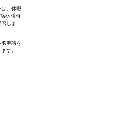
ーは、休暇
大許容休暇時
拒否しま
休暇申請を
きます。