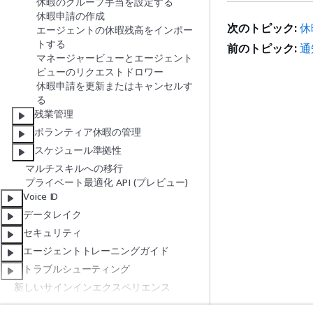
休暇のグループ手当を設定する
休暇申請の作成
次のトピック:
休
エージェントの休暇残高をインポー
トする
前のトピック:
通
マネージャービューとエージェント
ビューのリクエストドロワー
休暇申請を更新またはキャンセルす
る
残業管理
ボランティア休暇の管理
スケジュール準拠性
マルチスキルへの移行
プライベート最適化 API (プレビュー)
Voice ID
データレイク
セキュリティ
エージェントトレーニングガイド
トラブルシューティング
新しいサインインエクスペリエンス
リリースノート