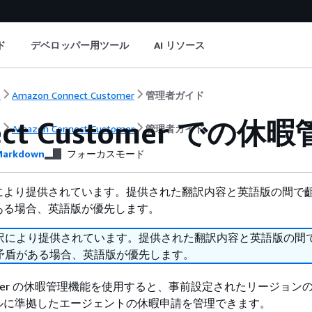
ド
デベロッパー用ツール
AI リソース
ト
Amazon Connect Customer
管理者ガイド
ect Customer での休
ト
Amazon Connect Customer
管理者ガイド
arkdown
フォーカスモード
により提供されています。提供された翻訳内容と英語版の間で
ある場合、英語版が優先します。
訳により提供されています。提供された翻訳内容と英語版の間
矛盾がある場合、英語版が優先します。
ustomer の休暇管理機能を使用すると、事前設定されたリージョン
ルに準拠したエージェントの休暇申請を管理できます。