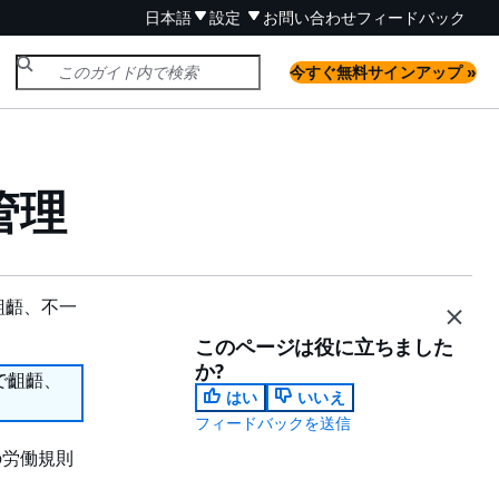
日本語
設定
お問い合わせ
フィードバック
今すぐ無料サインアップ »
暇管理
齟齬、不一
このページは役に立ちました
か?
で齟齬、
はい
いいえ
フィードバックを送信
の労働規則