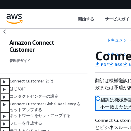
開始する
サービスガイ
ドキュメン
Amazon Connect
Customer
Conn
ドキュメン
管理者ガイド
PDF
RSS
M
翻訳は機械翻訳
Connect Customer とは
致または矛盾が
はじめに
コンタクトセンターの設定
翻訳は機械翻
Connect Customer Global Resiliency を
不一致または
セットアップする
ネットワークをセットアップする
Connect C
フローを作成する
とビジネスルー
テストとシミュレート