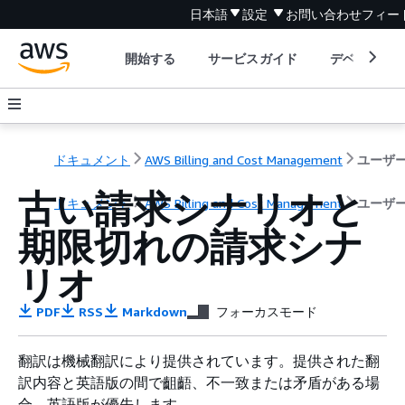
日本語
設定
お問い合わせ
フィー
開始する
サービスガイド
デベロッパ
ドキュメント
AWS Billing and Cost Management
古い請求シナリオと
ドキュメント
AWS Billing and Cost Management
ユーザ
期限切れの請求シナ
リオ
PDF
RSS
Markdown
フォーカスモード
翻訳は機械翻訳により提供されています。提供された翻
訳内容と英語版の間で齟齬、不一致または矛盾がある場
合、英語版が優先します。