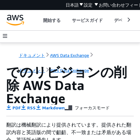
日本語
設定
お問い合わせ
フィー
開始する
サービスガイド
デベロッパ
ドキュメント
AWS Data Exchange
でのリビジョンの削
ドキュメント
AWS Data Exchange
除 AWS Data
Exchange
PDF
RSS
Markdown
フォーカスモード
翻訳は機械翻訳により提供されています。提供された翻
訳内容と英語版の間で齟齬、不一致または矛盾がある場
合、英語版が優先します。