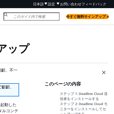
日本語
設定
お問い合わせ
フィードバック
今すぐ無料サインアップ »
アップ
齟齬、不一
このページの内容
で齟齬、
ステップ 1: Deadline Cloud 送
信者をインストールする
ステップ 2: Deadline Cloud モ
プ、起動した
ニターをインストールしてセ
タルコンテ
ットアップする