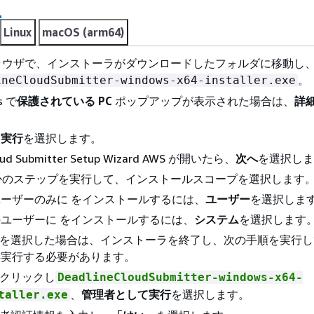
Linux
macOS (arm64)
ラウザで、インストーラがダウンロードしたフォルダに移動し、
。
ineCloudSubmitter-windows-x64-installer.exe
s で
保護されている PC
ポップアップが表示された場合は、
詳
く実行
を選択します。
loud Submitter Setup Wizard AWS が開いたら、
次へ
を選択しま
かのステップを実行して、インストールスコープを選択します
ーザーのみに をインストールするには、
ユーザー
を選択しま
ユーザーに をインストールするには、
システム
を選択します
を選択した場合は、インストーラを終了し、次の手順を実行し
再実行する必要があります。
クリックし
DeadlineCloudSubmitter-windows-x64-
、
管理者として実行
を選択します。
taller.exe