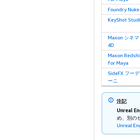
Foundry Nuke
KeyShot Stud
Maxon シネマ
4D
Maxon Redshi
for Maya
SideFX フー
ーニ
注記
Unreal En
め、別の
Unreal En