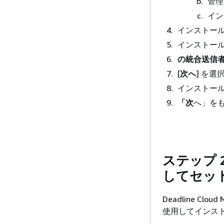
管理
イン
インストー
インストー
の統合送信者
[
次へ
] を選
インストー
「次
へ」を
ステップ 2
してセッ
Deadline Cl
使用してインスト