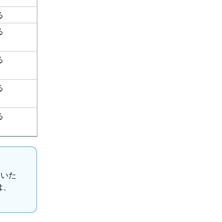
る
る
る
る
る
ないた
は、