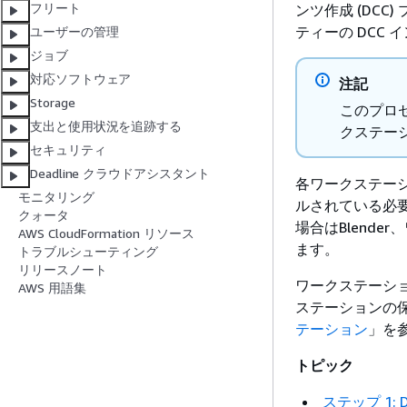
フリート
ンツ作成 (DC
ティーの DCC
ユーザーの管理
ジョブ
対応ソフトウェア
注記
Storage
このプロ
支出と使用状況を追跡する
クステー
セキュリティ
Deadline クラウドアシスタント
各ワークステーシ
モニタリング
ルされている必要が
クォータ
場合はBlende
AWS CloudFormation リソース
ます。
トラブルシューティング
リリースノート
ワークステーシ
AWS 用語集
ステーションの
テーション
」を
トピック
ステップ 1: 