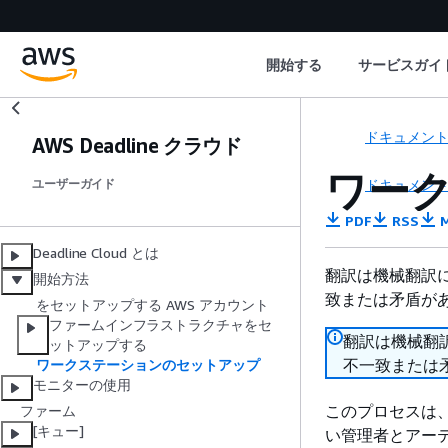
開始する
サービスガイ
ドキュメン
AWS Deadline クラウド
ワー
ドキュメン
ユーザーガイド
PDF
RSS
M
Deadline Cloud とは
翻訳は機械翻訳
開始方法
致または矛盾が
をセットアップする AWS アカウント
ファームインフラストラクチャをセ
翻訳は機械翻
ットアップする
不一致または
ワークステーションのセットアップ
モニターの使用
このプロセスは、 
ファーム
[キュー]
い管理者とアーティ