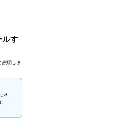
トールす
いて説明しま
ないた
は、