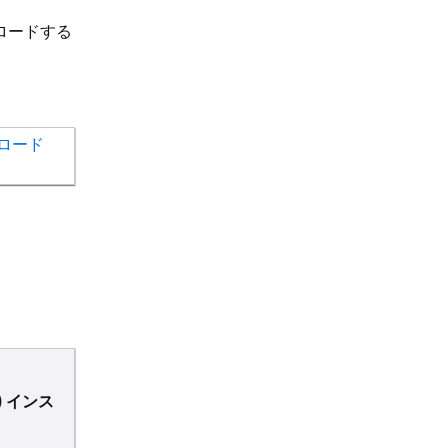
ンロードする
ンロード
4) インス