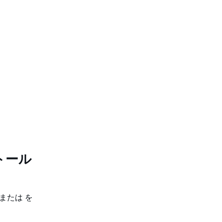
。
ストール
uxまたは を