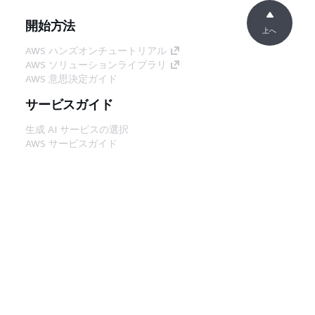
開始方法
上へ
AWS ハンズオンチュートリアル
AWS ソリューションライブラリ
AWS 意思決定ガイド
サービスガイド
生成 AI サービスの選択
AWS サービスガイド
GitHub 上の AWS CLI チュートリアル
デベロッパーツール
AWS コード例ライブラリ
AWS CLI
AWS Builder Center
AWS デベロッパーツールブログ
役立つリンク
AWS ドキュメント MCP サーバーをダウンロー
ド