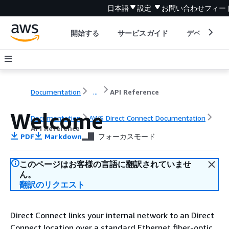
日本語
設定
お問い合わせ
フィー
開始する
サービスガイド
デベロッパ
Documentation
...
API Reference
Welcome
Documentation
AWS Direct Connect Documentation
API Reference
PDF
Markdown
フォーカスモード
このページはお客様の言語に翻訳されていませ
ん。
翻訳のリクエスト
Direct Connect links your internal network to an Direct
Connect location over a standard Ethernet fiber-optic