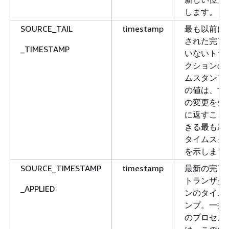
します。
SOURCE_TAIL
timestamp
最も以前に
された完了
_TIMESTAMP
いないトラ
クションの
ムスタンプ
の値は、す
の変更を失
に返すこと
きる最も新
タイムスタ
を示します
SOURCE_TIMESTAMP
timestamp
最新の完了
トランザク
_APPLIED
ンのタイム
ンプ。一括
のプロセス