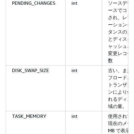
PENDING_CHANGES
int
ソースデー
ースでコミ
され、レプ
ーションイ
タンスのメ
とディスク
ャッシュさ
変更レコー
数
DISK_SWAP_SIZE
int
古い、また
フロードさ
トランザク
ンにより使
れるディス
域の量。
TASK_MEMORY
int
使用されて
現在のメモ
MB で表示