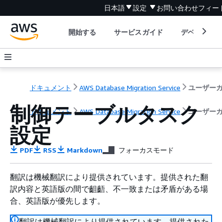
日本語
設定
お問い合わせ
フィー
開始する
サービスガイド
デベロッパ
ドキュメント
AWS Database Migration Service
制御テーブルタスク
ドキュメント
AWS Database Migration Service
ユーザー
設定
PDF
RSS
Markdown
フォーカスモード
翻訳は機械翻訳により提供されています。提供された翻
訳内容と英語版の間で齟齬、不一致または矛盾がある場
合、英語版が優先します。
翻訳は機械翻訳により提供されています。提供された