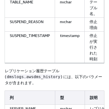
TABLE_NAME
nvchar
テー
ブル
名。
SUSPEND_REASON
nvchar
停止
理由
SUSPEND_TIMESTAMP
timestamp
停止
が実
行さ
れた
時刻
レプリケーション履歴テーブル
(
) には、以下のパラメー
dmslogs.awsdms_history
タが含まれます。
列
型
説明
SERVER_NAME
nvchar
レプリケ