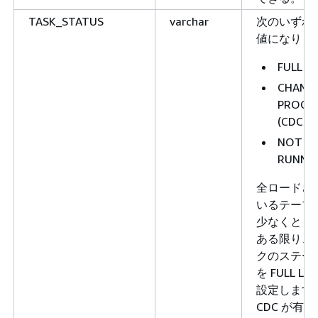
TASK_STATUS
varchar
次のいずれ
値になりま
FULL L
CHANG
PROCES
(CDC)
NOT
RUNNI
全ロードさ
いるテーブ
少なくとも 
ある限り、
クのステー
を FULL LO
設定します
CDC が有