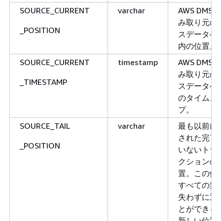
SOURCE_CURRENT
varchar
AWS DMS
み取り元の
_POSITION
スデータベ
内の位置。
SOURCE_CURRENT
timestamp
AWS DMS
み取り元の
_TIMESTAMP
スデータベ
のタイムス
プ。
SOURCE_TAIL
varchar
最も以前に
された完了
_POSITION
いないトラ
クションの
置。この値
すべての変
失わずに返
とができる
新しい位置