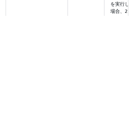
を実行し
場合、2 
レコード
ムスロッ
き込まれ
TIMESLOT
timestamp
タイムス
のタイム
プ終了。
TIMESLOT_DURATION
int
タイムス
の時間 (分
位)。
TIMESLOT_LATENCY
int
タイムス
の終了時
ーゲット
ンシー (秒
位)。この
CDC タイ