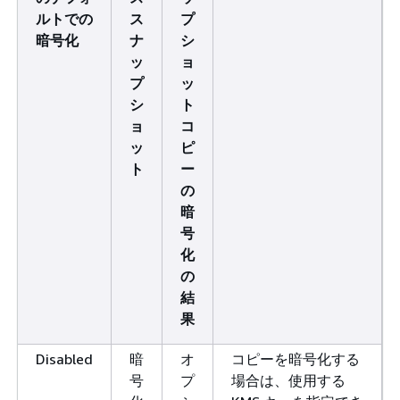
ルトでの
ス
プ
暗号化
ナ
シ
ッ
ョ
プ
ッ
シ
ト
ョ
コ
ッ
ピ
ト
ー
の
暗
号
化
の
結
果
Disabled
暗
オ
コピーを暗号化する
号
プ
場合は、使用する