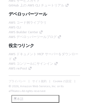
AWS サービスガイド
GitHub 上の AWS CLI チュートリアル
デベロッパーツール
AWS コード例ライブラリ
AWS CLI
AWS Builder Center
AWS デベロッパーツールブログ
役立つリンク
AWS ドキュメント MCP サーバーをダウンロー
ド
AWS コンソールにサインイン
AWS re:Post
プライバシー
サイト規約
Cookie の設定
© 2026, Amazon Web Services, Inc. or its
affiliates.All rights reserved.
日本語