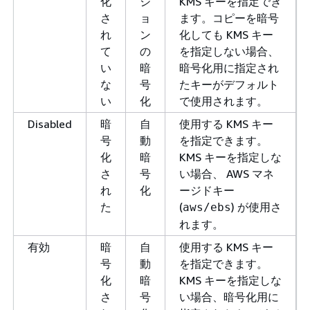
化
シ
KMS キーを指定でき
さ
ョ
ます。コピーを暗号
れ
ン
化しても KMS キー
て
の
を指定しない場合、
い
暗
暗号化用に指定され
な
号
たキーがデフォルト
い
化
で使用されます。
Disabled
暗
自
使用する KMS キー
号
動
を指定できます。
化
暗
KMS キーを指定しな
さ
号
い場合、 AWS マネ
れ
化
ージドキー
た
(
) が使用さ
aws/ebs
れます。
有効
暗
自
使用する KMS キー
号
動
を指定できます。
化
暗
KMS キーを指定しな
さ
号
い場合、暗号化用に