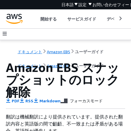
日本語
設定
お問い合わせ
フィー
開始する
サービスガイド
デベロッパ
ドキュメント
Amazon EBS
ユーザーガイド
Amazon EBS スナッ
ドキュメント
Amazon EBS
ユーザーガイド
プショットのロック
解除
PDF
RSS
Markdown
フォーカスモード
翻訳は機械翻訳により提供されています。提供された翻
訳内容と英語版の間で齟齬、不一致または矛盾がある場
合、英語版が優先します。