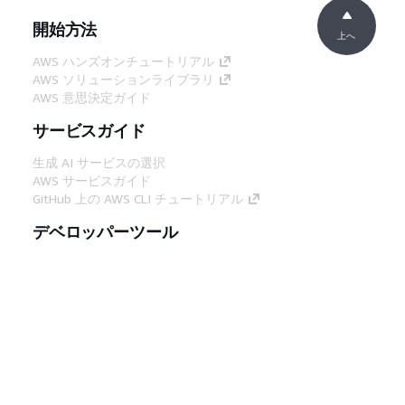
開始方法
上へ
AWS ハンズオンチュートリアル
AWS ソリューションライブラリ
AWS 意思決定ガイド
サービスガイド
生成 AI サービスの選択
AWS サービスガイド
GitHub 上の AWS CLI チュートリアル
デベロッパーツール
AWS コード例ライブラリ
AWS CLI
AWS Builder Center
AWS デベロッパーツールブログ
役立つリンク
AWS ドキュメント MCP サーバーをダウンロー
ド