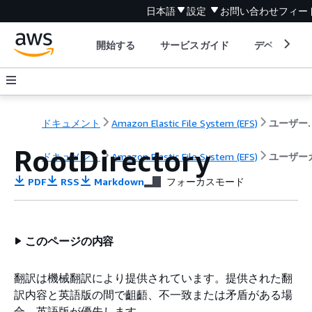
日本語
設定
お問い合わせ
フィー
開始する
サービスガイド
デベロッパ
ドキュメント
Amazon Elastic File System (EFS)
ユーザ
RootDirectory
ドキュメント
Amazon Elastic File System (EFS)
ユーザー
PDF
RSS
Markdown
フォーカスモード
このページの内容
翻訳は機械翻訳により提供されています。提供された翻
訳内容と英語版の間で齟齬、不一致または矛盾がある場
合、英語版が優先します。