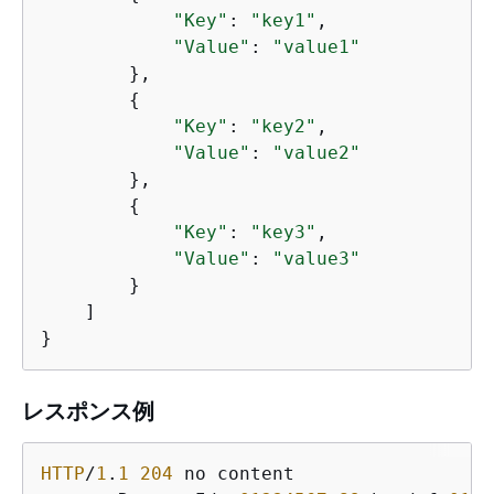
"Key"
: 
"key1"
,

"Value"
: 
"value1"
        },

{
"Key"
: 
"key2"
,

"Value"
: 
"value2"
        },

{
"Key"
: 
"key3"
,

"Value"
: 
"value3"
        }

    ]

レスポンス例
HTTP
/
1
.
1
204