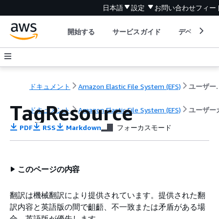
日本語
設定
お問い合わせ
フィー
開始する
サービスガイド
デベロッパ
ドキュメント
Amazon Elastic File System (EFS)
ユーザ
TagResource
ドキュメント
Amazon Elastic File System (EFS)
ユーザー
PDF
RSS
Markdown
フォーカスモード
このページの内容
翻訳は機械翻訳により提供されています。提供された翻
訳内容と英語版の間で齟齬、不一致または矛盾がある場
合、英語版が優先します。