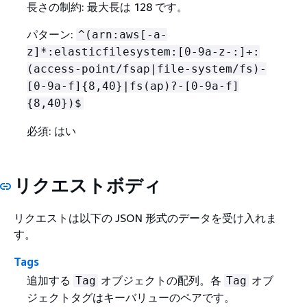
長さの制約: 最大長は 128 です。
パターン:
^(arn:aws[-a-
z]*:elasticfilesystem:[0-9a-z-:]+:
(access-point/fsap|file-system/fs)-
[0-9a-f]
{
8,40}|fs(ap)?-[0-9a-f]
{
8,40})$
必須: はい
リクエストボディ
リクエストは以下の JSON 形式のデータを受け入れま
す。
Tags
追加する
オブジェクトの配列。各
オブ
Tag
Tag
ジェクトタグはキーバリューのペアです。