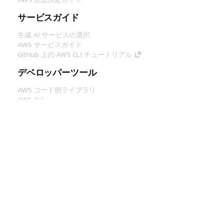
サービスガイド
生成 AI サービスの選択
AWS サービスガイド
GitHub 上の AWS CLI チュートリアル
デベロッパーツール
AWS コード例ライブラリ
AWS CLI
AWS Builder Center
AWS デベロッパーツールブログ
役立つリンク
AWS ドキュメント MCP サーバーをダウンロー
ド
AWS コンソールにサインイン
AWS re:Post
プライバシー
サイト規約
Cookie の設定