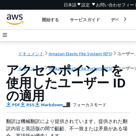
日本語
設定
お問い合わせ
フィー
開始する
サービスガイド
デベロッパ
ドキュメント
Amazon Elastic File System (EFS)
ユーザ
アクセスポイントを
ドキュメント
Amazon Elastic File System (EFS)
ユーザー
使用したユーザー ID
の適用
PDF
RSS
Markdown
フォーカスモード
翻訳は機械翻訳により提供されています。提供された翻
訳内容と英語版の間で齟齬、不一致または矛盾がある場
合、英語版が優先します。