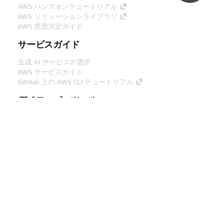
AWS ハンズオンチュートリアル
AWS ソリューションライブラリ
AWS 意思決定ガイド
サービスガイド
生成 AI サービスの選択
AWS サービスガイド
GitHub 上の AWS CLI チュートリアル
デベロッパーツール
AWS コード例ライブラリ
AWS CLI
AWS Builder Center
AWS デベロッパーツールブログ
役立つリンク
AWS ドキュメント MCP サーバーをダウンロー
ド
AWS コンソールにサインイン
AWS re:Post