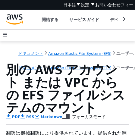
日本語
設定
お問い合わせ
フィー
開始する
サービスガイド
デベロッパ
ドキュメント
Amazon Elastic File System (EFS)
ユーザ
別の AWS アカウン
ドキュメント
Amazon Elastic File System (EFS)
ユーザー
ト または VPC から
の EFS ファイルシス
テムのマウント
PDF
RSS
Markdown
フォーカスモード
翻訳は機械翻訳により提供されています。提供された翻