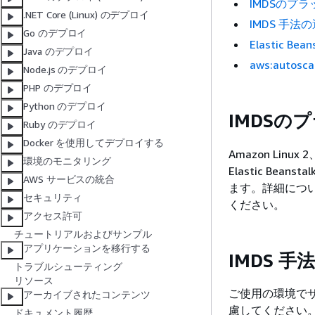
IMDSのプ
.NET Core (Linux) のデプロイ
IMDS 手法
Go のデプロイ
Elastic B
Java のデプロイ
aws:autosca
Node.js のデプロイ
PHP のデプロイ
Python のデプロイ
IMDSの
Ruby のデプロイ
Docker を使用してデプロイする
Amazon Linu
環境のモニタリング
Elastic Bea
AWS サービスの統合
ます。詳細につ
セキュリティ
ください。
アクセス許可
チュートリアルおよびサンプル
アプリケーションを移行する
IMDS 手
トラブルシューティング
リソース
ご使用の環境でサ
アーカイブされたコンテンツ
慮してください
ドキュメント履歴