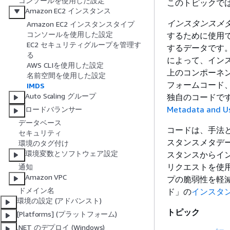
コンソールを使用した設定
このトピックでは
Amazon EC2 インスタンス
インスタンスメ
Amazon EC2 インスタンスタイプ
コンソールを使用した設定
するために使用できる 
EC2 セキュリティグループを管理す
するデータです。
る
によって、イン
AWS CLIを使用した設定
上のコンポーネント
名前空間を使用した設定
フォームコード、
IMDS
Auto Scaling グループ
独自のコードで
Metadata and U
ロードバランサー
データベース
コードは、手法と
セキュリティ
スタンスメタデー
環境のタグ付け
環境変数とソフトウェア設定
スタンスからイン
リクエストを使用
通知
Amazon VPC
プの脆弱性を軽減し
ドメイン名
ド」の
インスタ
環境の設定 (アドバンスト)
トピック
[Platforms] (プラットフォーム)
.NET のデプロイ (Windows)