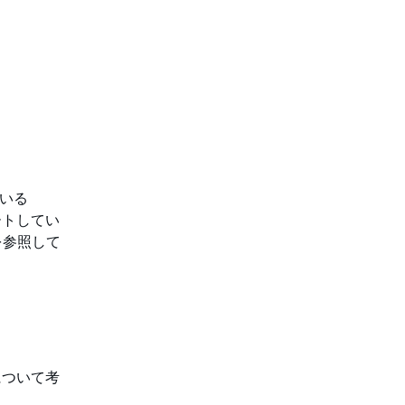
ている
サポートしてい
を参照して
について考