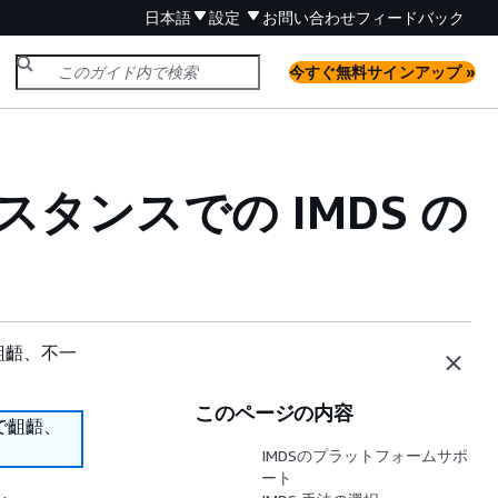
日本語
設定
お問い合わせ
フィードバック
今すぐ無料サインアップ »
のインスタンスでの IMDS の
齟齬、不一
このページの内容
で齟齬、
IMDSのプラットフォームサポ
ート