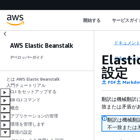
開始する
サービスガイ
ドキュメン
AWS Elastic Beanstalk
Elas
ドキュメン
デベロッパーガイド
設定
とは AWS Elastic Beanstalk
PDF
Markdo
入門チュートリアル
CLI をセットアップする
翻訳は機械翻訳
EB CLI コマンド
致または矛盾が
概念
アプリケーションの管理
翻訳は機械翻
環境を管理します
不一致または
環境の設定