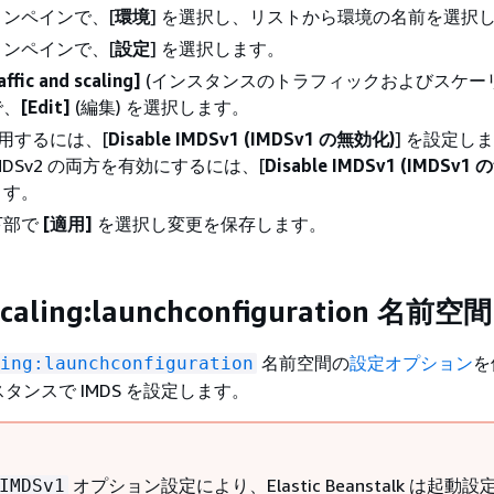
ンペインで、[
環境
] を選択し、リストから環境の名前を選択
ンペインで、[
設定
] を選択します。
affic and scaling]
(インスタンスのトラフィックおよびスケーリ
で、
[Edit]
(編集) を選択します。
を適用するには、[
Disable IMDSv1 (IMDSv1 の無効化)
] を設定し
 IMDSv2 の両方を有効にするには、[
Disable IMDSv1 (IMDSv1
ます。
下部で
[適用]
を選択し変更を保存します。
scaling:launchconfiguration 名前空間
名前空間の
設定オプション
を
ing:launchconfiguration
タンスで IMDS を設定します。
オプション設定により、Elastic Beanstalk は起動
IMDSv1