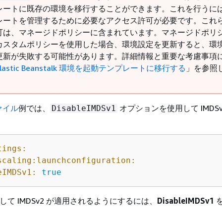
レートに既存の環境を移行することができます。これを行うに
レートを管理するために必要なアクセス許可が必要です。これ
可は、マネージドポリシーに含まれています。マネージドポリ
カスタムポリシーを使用した場合、環境設定を更新すると、環
更新が失敗する可能性があります。詳細情報と重要な考慮事項
Elastic Beanstalk 環境を起動テンプレートに移行する
」を参照
ァイル
例では、
オプションを使用して IMDSv
DisableIMDSv1
tings:
scaling:launchconfiguration:
eIMDSv1:
true
効にして IMDSv2 が適用されるようにするには、
DisableIMDSv1