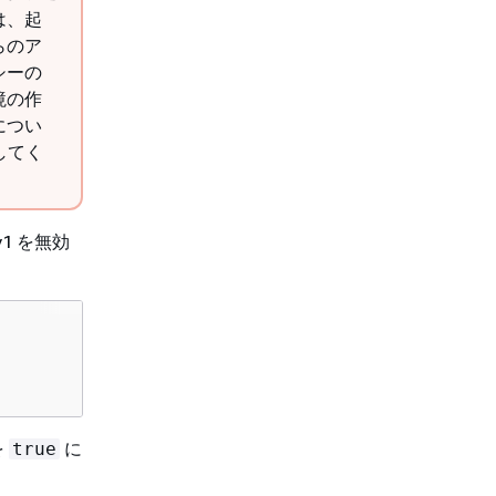
は、起
らのア
シーの
境の作
につい
してく
1 を無効
を
に
true