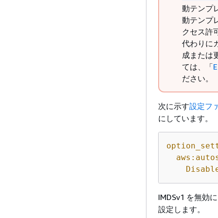
動テンプ
動テンプ
クセス許
代わりに
成または
ては、「
ださい。
次に示す
設定フ
にしています。
option_set
aws:auto
Disabl
IMDSv1 を無
設定します。