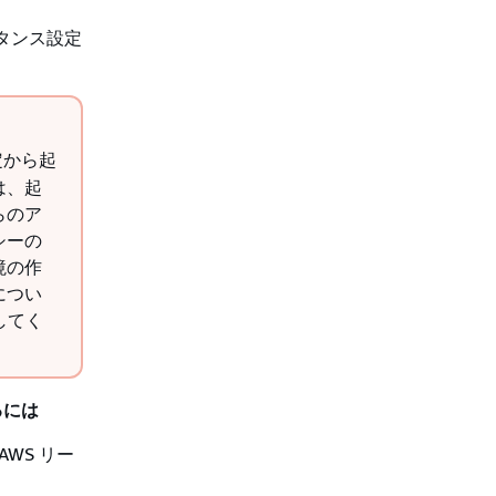
インスタンス設定
設定から起
は、起
らのア
シーの
境の作
につい
してく
するには
AWS リー