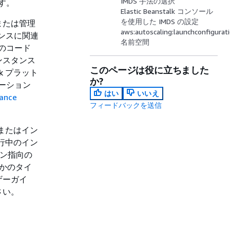
IMDS 手法の選択
す。
Elastic Beanstalk コンソール
を使用した IMDS の設定
または管理
aws:autoscaling:launchconfigurat
ンスタンスに関連
名前空間
上のコード
ンスタンス
このページは役に立ちました
k プラット
か?
ケーション
はい
いいえ
tance
フィードバックを送信
 またはイン
実行中のイン
ョン指向の
つかのタイ
ザーガイ
さい。