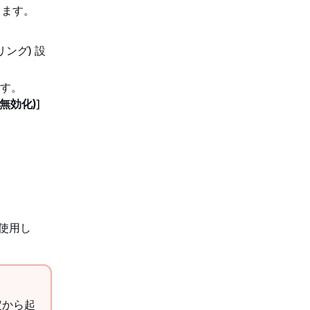
します。
ング) 設
ます。
 の無効化)
]
使用し
設定から起