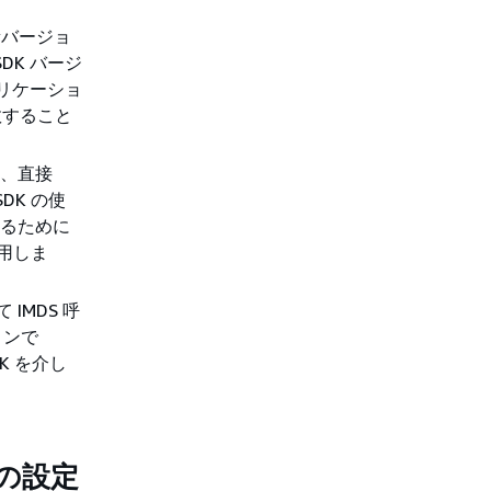
新バージョ
SDK バージ
プリケーショ
敗すること
は、直接
DK の使
えるために
使用しま
 IMDS 呼
ョンで
DK を介し
。
S の設定