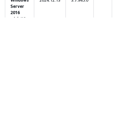
Server
2016
with IIS
10.0 バー
ジョン
2.16.1
Windows
2024.12.13
3.7.945.0
Server
Core
2016
with IIS
10.0 バー
ジョン
2.16.1