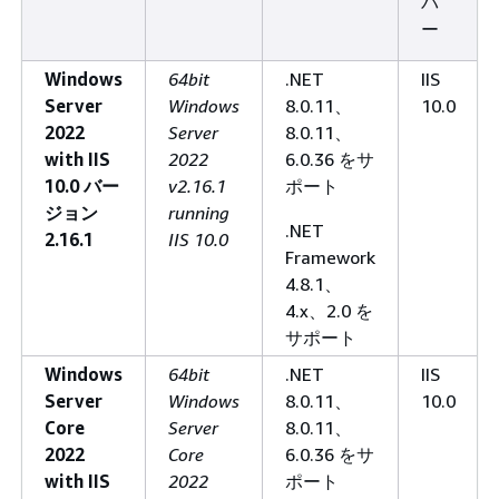
バ
ー
Windows
64bit
.NET
IIS
Server
Windows
8.0.11、
10.0
2022
Server
8.0.11、
with IIS
2022
6.0.36 をサ
10.0 バー
v2.16.1
ポート
ジョン
running
.NET
2.16.1
IIS 10.0
Framework
4.8.1、
4.x、2.0 を
サポート
Windows
64bit
.NET
IIS
Server
Windows
8.0.11、
10.0
Core
Server
8.0.11、
2022
Core
6.0.36 をサ
with IIS
2022
ポート