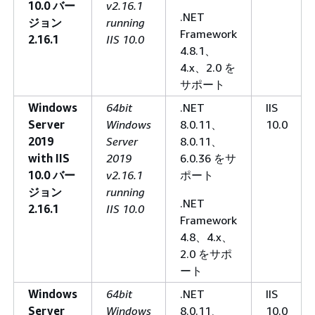
10.0 バー
v2.16.1
.NET
ジョン
running
Framework
2.16.1
IIS 10.0
4.8.1、
4.x、2.0 を
サポート
Windows
64bit
.NET
IIS
Server
Windows
8.0.11、
10.0
2019
Server
8.0.11、
with IIS
2019
6.0.36 をサ
10.0 バー
v2.16.1
ポート
ジョン
running
.NET
2.16.1
IIS 10.0
Framework
4.8、4.x、
2.0 をサポ
ート
Windows
64bit
.NET
IIS
Server
Windows
8.0.11、
10.0