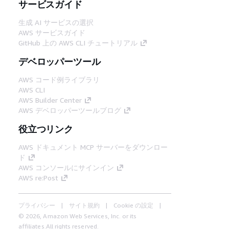
サービスガイド
生成 AI サービスの選択
AWS サービスガイド
GitHub 上の AWS CLI チュートリアル
デベロッパーツール
AWS コード例ライブラリ
AWS CLI
AWS Builder Center
AWS デベロッパーツールブログ
役立つリンク
AWS ドキュメント MCP サーバーをダウンロー
ド
AWS コンソールにサインイン
AWS re:Post
プライバシー
サイト規約
Cookie の設定
© 2026, Amazon Web Services, Inc. or its
affiliates.All rights reserved.