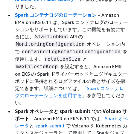
りました。
Spark コンテナログのローテーション
– Amazon
EMR on EKS 6.11 は、Spark コンテナログのローテー
ションをサポートしています。この機能を有効にす
るには、
API の
StartJobRun
オペレーション内
MonitoringConfiguration
で
を
containerLogRotationConfiguration
使用します。
と
rotationSize
を設定すると、Amazon EMR
maxFilestoKeep
on EKS の Spark ドライバーポッドとエグゼキュター
ポッドに保持されるログファイルの数とサイズを指
定できます。詳細については、「
Spark コンテナロ
グのローテーションを使用する
」を参照してくださ
い。
Spark オペレータと spark-submit での Volcano サ
ポート
– Amazon EMR on EKS 6.11 では、
Spark オペ
レータ
と
spark-submit
で Volcano を Kubernetes カ
スタムスケジューラとして使用して、Spark ジョブ