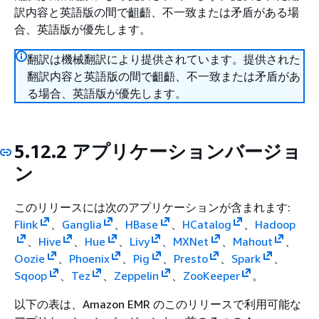
訳内容と英語版の間で齟齬、不一致または矛盾がある場
合、英語版が優先します。
翻訳は機械翻訳により提供されています。提供された
翻訳内容と英語版の間で齟齬、不一致または矛盾があ
る場合、英語版が優先します。
5.12.2 アプリケーションバージョ
ン
このリリースには次のアプリケーションが含まれます:
Flink
、
Ganglia
、
HBase
、
HCatalog
、
Hadoop
、
Hive
、
Hue
、
Livy
、
MXNet
、
Mahout
、
Oozie
、
Phoenix
、
Pig
、
Presto
、
Spark
、
Sqoop
、
Tez
、
Zeppelin
、
ZooKeeper
。
以下の表は、Amazon EMR のこのリリースで利用可能な