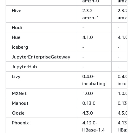
amzn-0
amzn-
Hive
2.3.2-
2.3.2-
amzn-1
amzn-
Hudi
-
-
Hue
4.1.0
4.1.0
Iceberg
-
-
JupyterEnterpriseGateway
-
-
JupyterHub
-
-
Livy
0.4.0-
0.4.0-
incubating
incuba
MXNet
1.0.0
1.0.0
Mahout
0.13.0
0.13.0
Oozie
4.3.0
4.3.0
Phoenix
4.13.0-
4.13.0-
HBase-1.4
HBase-