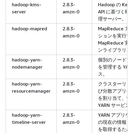
hadoop-kms-
2.8.3-
Hadoop の KeyP
server
amzn-0
API に基づく
理サーバー。
hadoop-mapred
2.8.3-
MapReduce 
amzn-0
ションを実行す
MapReduce 
ンライブラリ。
hadoop-yarn-
2.8.3-
個別のノードで
nodemanager
amzn-0
を管理する YAR
ス。
hadoop-yarn-
2.8.3-
クラスターリソ
resourcemanager
amzn-0
び分散アプリケ
を割り当て、管
YARN サービス
hadoop-yarn-
2.8.3-
YARN アプリ
timeline-server
amzn-0
の現在の情報と
を取得するため