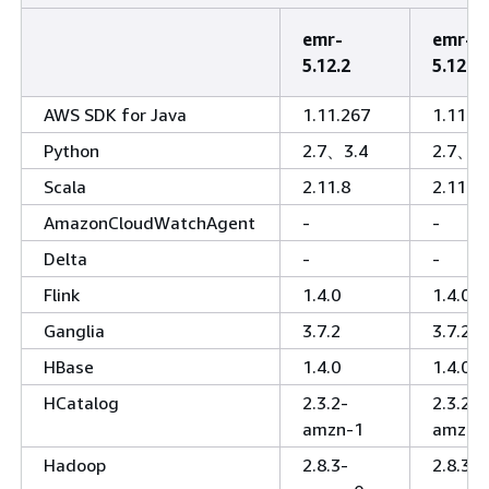
emr-
emr-
5.12.2
5.12.1
AWS SDK for Java
1.11.267
1.11.2
Python
2.7、3.4
2.7、3.
Scala
2.11.8
2.11.8
AmazonCloudWatchAgent
-
-
Delta
-
-
Flink
1.4.0
1.4.0
Ganglia
3.7.2
3.7.2
HBase
1.4.0
1.4.0
HCatalog
2.3.2-
2.3.2-
amzn-1
amzn-
Hadoop
2.8.3-
2.8.3-