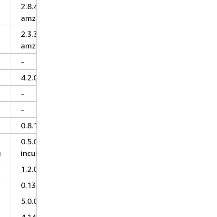
2.8.4-
amzn-1
2.3.3-
amzn-1
-
4.2.0
-
-
0.8.1
0.5.0-
g
incubating
1.2.0
0.13.0
5.0.0
4.14.0-