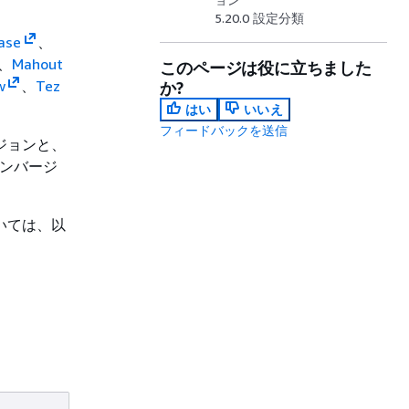
5.20.0 設定分類
ase
、
、
Mahout
このページは役に立ちました
w
、
Tez
か?
はい
いいえ
フィードバックを送信
ージョンと、
ョンバージ
ついては、以