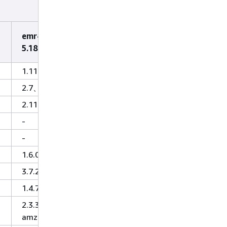
emr-
5.18.1
1.11.393
2.7、3.4
2.11.8
-
-
1.6.0
3.7.2
1.4.7
2.3.3-
amzn-2