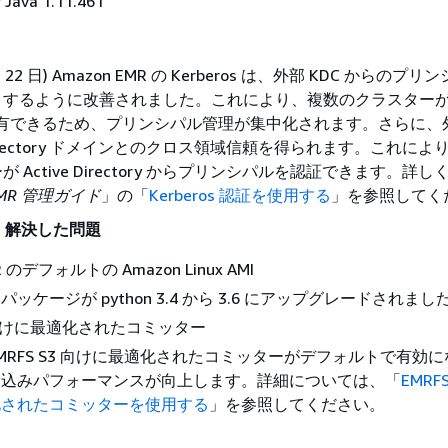
 Java 1.11.461
 月 22 日) Amazon EMR の Kerberos は、外部 KDC からの
トするように改善されました。これにより、複数のクラスター
を共有できるため、プリンシパル管理が集中化されます。さらに、外
e Directory ドメインとのクロス領域信頼を得られます。これに
 Active Directory からプリンシパルを認証できます。詳し
 EMR 管理ガイド
」の「
Kerberos 認証を使用する
」を参照してく
、解決した問題
R のデフォルトの Amazon Linux AMI
n3 パッケージが python 3.4 から 3.6 にアップグレードされまし
3 向けに最適化されたコミッター
MRFS S3 向けに最適化されたコミッターがデフォルトで有効
き込みパフォーマンスが向上します。詳細については、「
EMRF
化されたコミッターを使用する
」を参照してください。