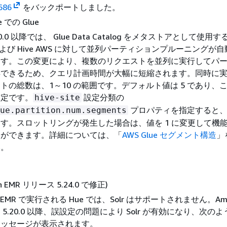
686
をバックポートしました。
ve での Glue
.20.0 以降では、 Glue Data Catalog をメタストアとして使用
k および Hive AWS に対して並列パーティションプルーニングが
ます。この変更により、複数のリクエストを並列に実行してパ
得できるため、クエリ計画時間が大幅に短縮されます。同時に
トの総数は、1～10 の範囲です。デフォルト値は 5 であり、
設定です。
設定分類の
hive-site
プロパティを指定すると、
ue.partition.num.segments
す。スロットリングが発生した場合は、値を 1 に変更して機
とができます。詳細については、「
AWS Glue セグメント構造
」
い。
on EMR リリース 5.24.0 で修正)
n EMR で実行される Hue では、Solr はサポートされません。Ama
 5.20.0 以降、誤設定の問題により Solr が有効になり、次の
メッセージが表示されます。