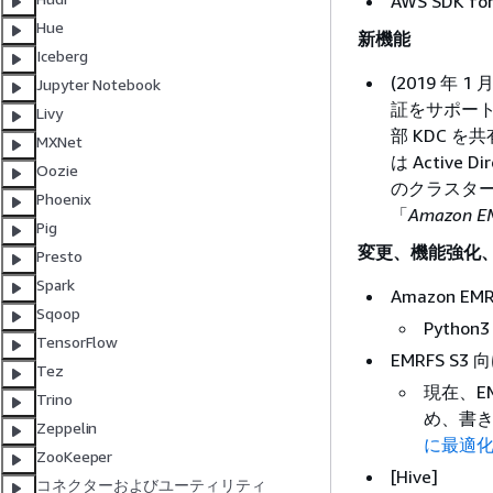
AWS SDK for
Hue
新機能
Iceberg
(2019 年 1
Jupyter Notebook
証をサポー
Livy
部 KDC 
MXNet
は Activ
Oozie
のクラスターが
Phoenix
「
Amazon
Pig
変更、機能強化
Presto
Spark
Amazon EM
Sqoop
Pytho
TensorFlow
EMRFS S
Tez
現在、E
Trino
め、書
Zeppelin
に最適
ZooKeeper
[Hive]
コネクターおよびユーティリティ