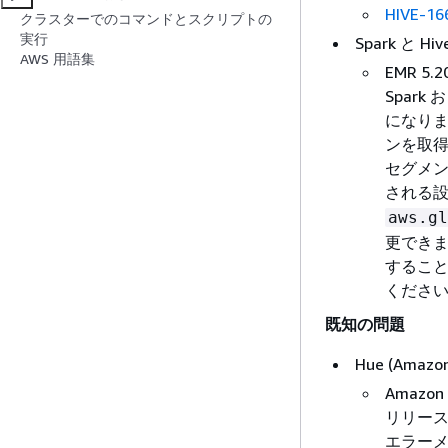
HIVE-16
クラスターでのコマンドとスクリプトの
実行
Spark と Hi
AWS 用語集
EMR 5
Spar
になり
ンを取
セグメン
される
aws.gl
更できま
するこ
くださ
既知の問題
Hue (Amaz
Amazo
リリース
エラー