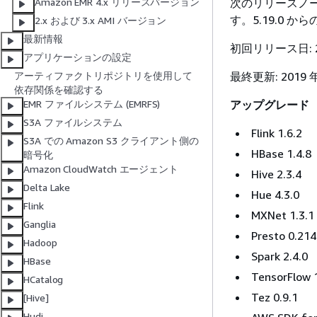
次のリリースノート
Amazon EMR 4.x リリースバージョン
す。5.19.0 
2.x および 3.x AMI バージョン
最新情報
初回リリース日: 20
アプリケーションの設定
最終更新: 2019 年
アーティファクトリポジトリを使用して
依存関係を確認する
アップグレード
EMR ファイルシステム (EMRFS)
S3A ファイルシステム
Flink 1.6.2
S3A での Amazon S3 クライアント側の
HBase 1.4.8
暗号化
Amazon CloudWatch エージェント
Hive 2.3.4
Delta Lake
Hue 4.3.0
Flink
MXNet 1.3.1
Ganglia
Presto 0.214
Hadoop
Spark 2.4.0
HBase
TensorFlow 
HCatalog
Tez 0.9.1
[Hive]
Hudi