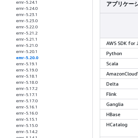
emr-5.24.1
アプリケー
emr-5.24.0
emr-5.23.1
emr-5.23.0
emr-5.22.0
emr-5.21.2
emr-5.21.1
AWS SDK for 
emr-5.21.0
emr-5.20.1
Python
emr-5.20.0
Scala
emr-5.19.1
emr-5.19.0
AmazonCloud
emr-5.18.1
emr-5.18.0
Delta
emr-5.17.2
Flink
emr-5.17.1
emr-5.17.0
Ganglia
emr-5.16.1
emr-5.16.0
HBase
emr-5.15.1
HCatalog
emr-5.15.0
emr-5.14.2
emr-5.14.1