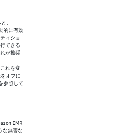
すると、
自動的に有効
ーティショ
実行できる
これが推奨
これを変
能をオフに
を参照して
zon EMR
ような無害な