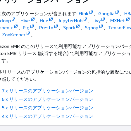
は次のアプリケーションが含まれます:
Flink
、
Ganglia
、
HB
doop
、
Hive
、
Hue
、
JupyterHub
、
Livy
、
MXNet
hoenix
、
Pig
、
Presto
、
Spark
、
Sqoop
、
TensorFlo
、
ZooKeeper
。
azon EMR のこのリリースで利用可能なアプリケーションバ
mazon EMR リリース (該当する場合) で利用可能なアプリケーシ
ます。
MR の各リリースのアプリケーションバージョンの包括的な履歴に
参照してください。
EMR 7.x リリースのアプリケーションバージョン
EMR 6.x リリースのアプリケーションバージョン
EMR 5.x リリースのアプリケーションバージョン
EMR 4.x リリースのアプリケーションバージョン