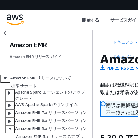
開始する
サービスガイ
ドキュメン
Amazon EMR
Amaz
ドキュメン
Amazon EMR リリース ガイド
PDF
RSS
M
Amazon EMR リリースについて
翻訳は機械翻訳
標準サポート
致または矛盾が
Apache Spark エージェントのアップ
グレード
AWS Apache Spark のランタイム
翻訳は機械翻
不一致または
Amazon EMR 7.x リリースバージョン
Amazon EMR 6.x リリースバージョン
Amazon EMR 5.x リリースバージョン
5.20.
Amazon EMR 5.x リリースのアプリ